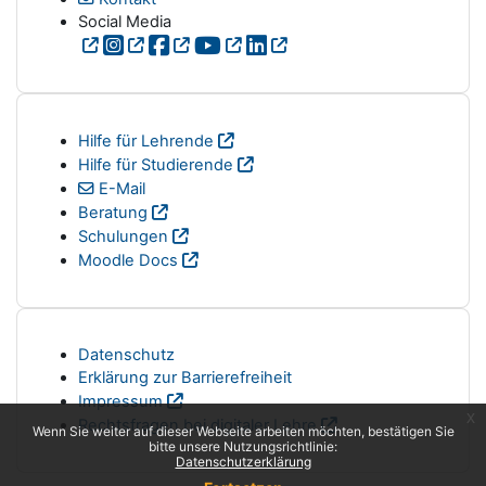
Social Media
Hilfe für Lehrende
Hilfe für Studierende
E-Mail
Beratung
Schulungen
Moodle Docs
Datenschutz
Erklärung zur Barrierefreiheit
Impressum
x
Rechtsfragen bei digitaler Lehre
Wenn Sie weiter auf dieser Webseite arbeiten möchten, bestätigen Sie
bitte unsere Nutzungsrichtlinie:
Datenschutzerklärung