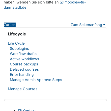
haben, wenden Sie sich bitte an
moodle@tu-
darmstadt.de
Zurück
Zum Seitenanfang
Blöcke
Lifecycle überspringen
Lifecycle
Life Cycle
Subplugins
Workflow drafts
Active workflows
Course backups
Delayed courses
Error handling
Manage Admin Approve Steps
Manage Courses
Kontakt