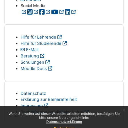
Social Media
Hilfe für Lehrende
Hilfe für Studierende
E-Mail
Beratung
Schulungen
Moodle Docs
Datenschutz
Erklärung zur Barrierefreiheit
Impressum
x
Rechtsfragen bei digitaler Lehre
Wenn Sie weiter auf dieser Webseite arbeiten möchten, bestätigen Sie
bitte unsere Nutzungsrichtlinie:
Datenschutzerklärung