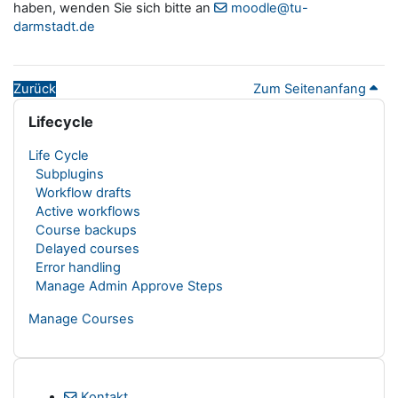
haben, wenden Sie sich bitte an
moodle@tu-
darmstadt.de
Zurück
Zum Seitenanfang
Blöcke
Lifecycle überspringen
Lifecycle
Life Cycle
Subplugins
Workflow drafts
Active workflows
Course backups
Delayed courses
Error handling
Manage Admin Approve Steps
Manage Courses
Kontakt