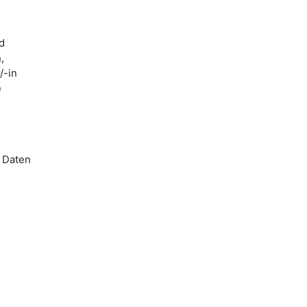
d
,
/-in
e
 Daten