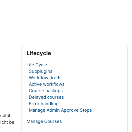
Blöcke
Lifecycle überspringen
Lifecycle
Life Cycle
Subplugins
Workflow drafts
Active workflows
Course backups
Delayed courses
Error handling
Manage Admin Approve Steps
sität
Manage Courses
icht bei