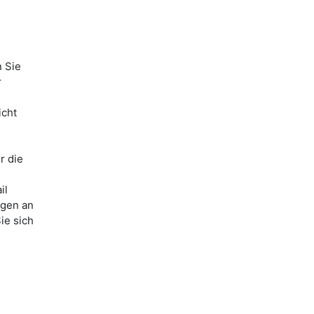
n Sie
r
icht
r die
il
ngen an
ie sich