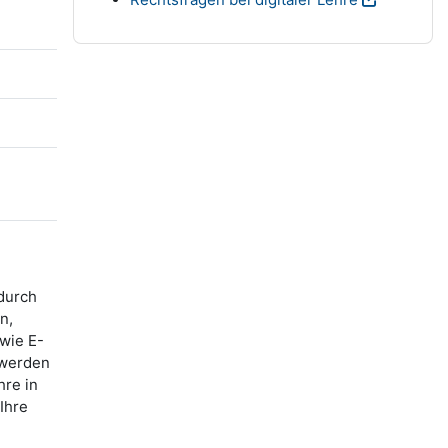
durch
n,
wie E-
 werden
hre in
Ihre