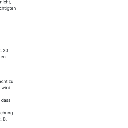
nicht,
chtigten
. 20
ren
echt zu,
 wird
, dass
öschung
. B.