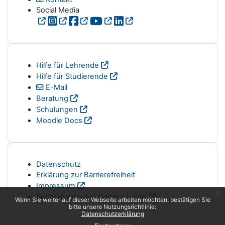
Social Media
Hilfe für Lehrende
Hilfe für Studierende
E-Mail
Beratung
Schulungen
Moodle Docs
Datenschutz
Erklärung zur Barrierefreiheit
Impressum
x
Rechtsfragen bei digitaler Lehre
Wenn Sie weiter auf dieser Webseite arbeiten möchten, bestätigen Sie
bitte unsere Nutzungsrichtlinie:
Datenschutzerklärung