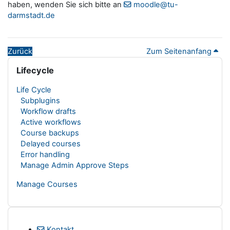
haben, wenden Sie sich bitte an
moodle@tu-
darmstadt.de
Zurück
Zum Seitenanfang
Blöcke
Lifecycle überspringen
Lifecycle
Life Cycle
Subplugins
Workflow drafts
Active workflows
Course backups
Delayed courses
Error handling
Manage Admin Approve Steps
Manage Courses
Kontakt