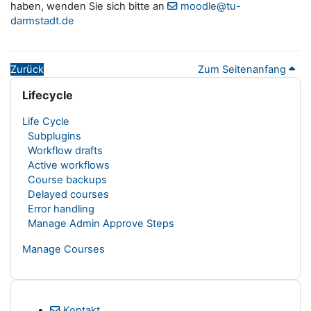
haben, wenden Sie sich bitte an
moodle@tu-
darmstadt.de
Zurück
Zum Seitenanfang
Blöcke
Lifecycle überspringen
Lifecycle
Life Cycle
Subplugins
Workflow drafts
Active workflows
Course backups
Delayed courses
Error handling
Manage Admin Approve Steps
Manage Courses
Kontakt