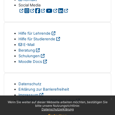
Social Media
Hilfe für Lehrende
Hilfe für Studierende
E-Mail
Beratung
Schulungen
Moodle Docs
Datenschutz
Erklärung zur Barrierefreiheit
Impressum
x
Rechtsfragen bei digitaler Lehre
Wenn Sie weiter auf dieser Webseite arbeiten möchten, bestätigen Sie
bitte unsere Nutzungsrichtlinie:
Datenschutzerklärung