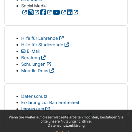
Social Media
Hilfe für Lehrende
Hilfe für Studierende
E-Mail
Beratung
Schulungen
Moodle Docs
Datenschutz
Erklärung zur Barrierefreiheit
Impressum
x
Rechtsfragen bei digitaler Lehre
Wenn Sie weiter auf dieser Webseite arbeiten möchten, bestätigen Sie
bitte unsere Nutzungsrichtlinie:
Datenschutzerklärung