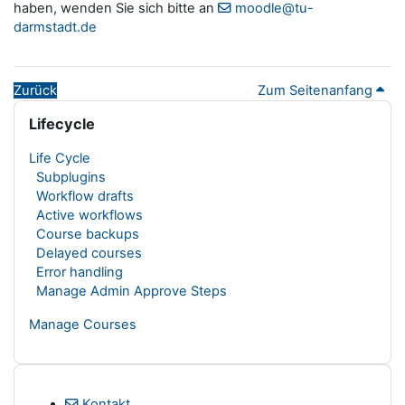
haben, wenden Sie sich bitte an
moodle@tu-
darmstadt.de
Zurück
Zum Seitenanfang
Blöcke
Lifecycle überspringen
Lifecycle
Life Cycle
Subplugins
Workflow drafts
Active workflows
Course backups
Delayed courses
Error handling
Manage Admin Approve Steps
Manage Courses
Kontakt