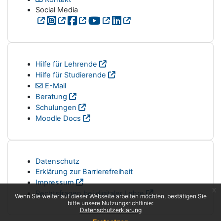
Social Media
Hilfe für Lehrende
Hilfe für Studierende
E-Mail
Beratung
Schulungen
Moodle Docs
Datenschutz
Erklärung zur Barrierefreiheit
Impressum
x
Rechtsfragen bei digitaler Lehre
Wenn Sie weiter auf dieser Webseite arbeiten möchten, bestätigen Sie
bitte unsere Nutzungsrichtlinie:
Datenschutzerklärung