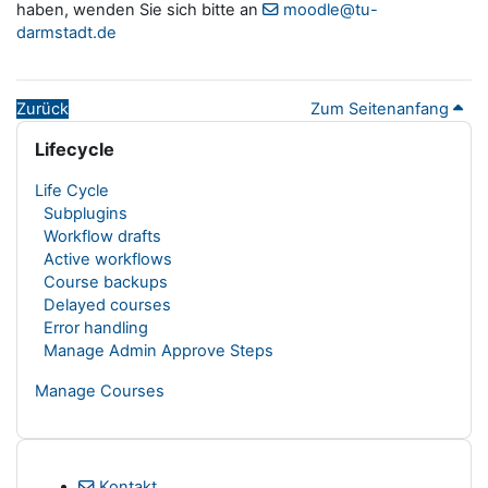
haben, wenden Sie sich bitte an
moodle@tu-
darmstadt.de
Zurück
Zum Seitenanfang
Blöcke
Lifecycle überspringen
Lifecycle
Life Cycle
Subplugins
Workflow drafts
Active workflows
Course backups
Delayed courses
Error handling
Manage Admin Approve Steps
Manage Courses
Kontakt