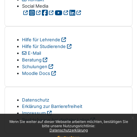
Social Media
Hilfe für Lehrende
Hilfe für Studierende
E-Mail
Beratung
Schulungen
Moodle Docs
Datenschutz
Erklärung zur Barrierefreiheit
Impressum
x
Rechtsfragen bei digitaler Lehre
Wenn Sie weiter auf dieser Webseite arbeiten möchten, bestätigen Sie
bitte unsere Nutzungsrichtlinie:
Datenschutzerklärung