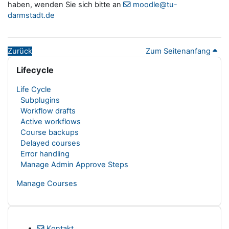
haben, wenden Sie sich bitte an
moodle@tu-
darmstadt.de
Zurück
Zum Seitenanfang
Blöcke
Lifecycle überspringen
Lifecycle
Life Cycle
Subplugins
Workflow drafts
Active workflows
Course backups
Delayed courses
Error handling
Manage Admin Approve Steps
Manage Courses
Kontakt