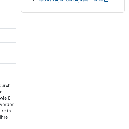
durch
n,
wie E-
 werden
hre in
Ihre