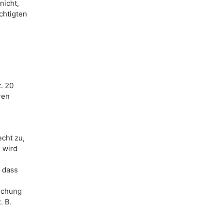
nicht,
chtigten
. 20
ren
echt zu,
 wird
, dass
öschung
. B.