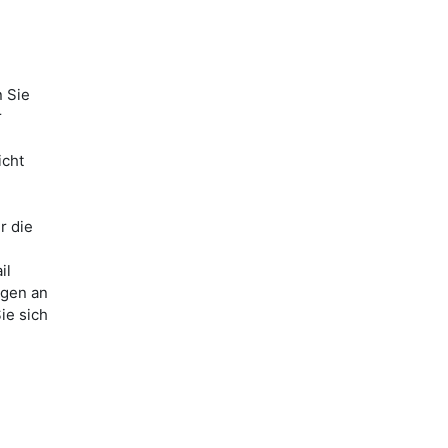
n Sie
r
icht
r die
il
ngen an
ie sich