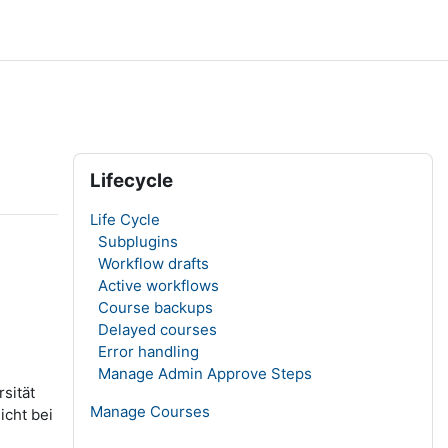
Blöcke
Lifecycle überspringen
Lifecycle
Life Cycle
Subplugins
Workflow drafts
Active workflows
Course backups
Delayed courses
Error handling
Manage Admin Approve Steps
sität
Manage Courses
icht bei