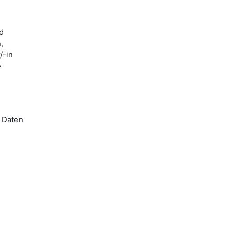
d
,
/-in
e
 Daten