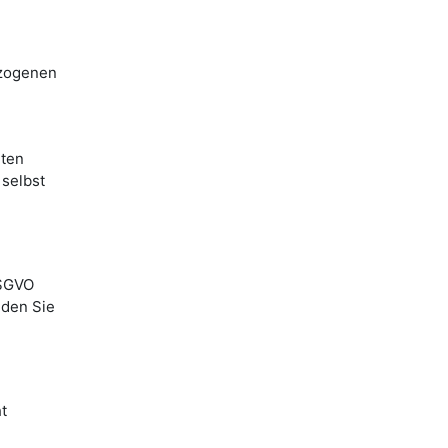
ezogenen
rten
 selbst
DSGVO
nden Sie
t