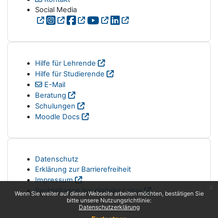
Social Media
Hilfe für Lehrende
Hilfe für Studierende
E-Mail
Beratung
Schulungen
Moodle Docs
Datenschutz
Erklärung zur Barrierefreiheit
Impressum
x
Rechtsfragen bei digitaler Lehre
Wenn Sie weiter auf dieser Webseite arbeiten möchten, bestätigen Sie
bitte unsere Nutzungsrichtlinie:
Datenschutzerklärung