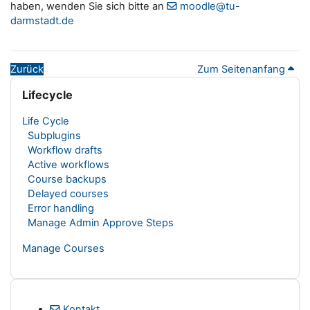
haben, wenden Sie sich bitte an
moodle@tu-
darmstadt.de
Zurück
Zum Seitenanfang
Blöcke
Lifecycle überspringen
Lifecycle
Life Cycle
Subplugins
Workflow drafts
Active workflows
Course backups
Delayed courses
Error handling
Manage Admin Approve Steps
Manage Courses
Kontakt