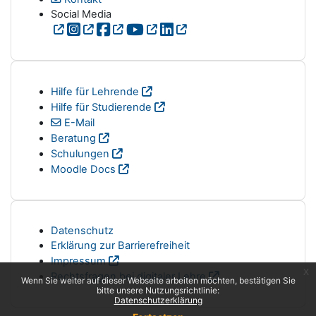
Social Media
Hilfe für Lehrende
Hilfe für Studierende
E-Mail
Beratung
Schulungen
Moodle Docs
Datenschutz
Erklärung zur Barrierefreiheit
Impressum
x
Rechtsfragen bei digitaler Lehre
Wenn Sie weiter auf dieser Webseite arbeiten möchten, bestätigen Sie
bitte unsere Nutzungsrichtlinie:
Datenschutzerklärung