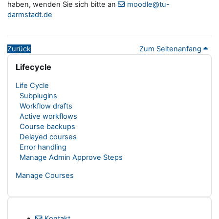
haben, wenden Sie sich bitte an
moodle@tu-
darmstadt.de
Zurück
Zum Seitenanfang
Blöcke
Lifecycle überspringen
Lifecycle
Life Cycle
Subplugins
Workflow drafts
Active workflows
Course backups
Delayed courses
Error handling
Manage Admin Approve Steps
Manage Courses
Kontakt