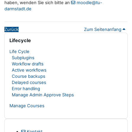
haben, wenden Sie sich bitte an
moodle@tu-
darmstadt.de
Zurück
Zum Seitenanfang
Blöcke
Lifecycle überspringen
Lifecycle
Life Cycle
Subplugins
Workflow drafts
Active workflows
Course backups
Delayed courses
Error handling
Manage Admin Approve Steps
Manage Courses
Kontakt