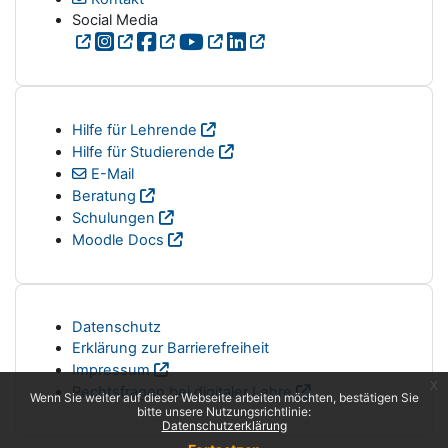
Social Media
Hilfe für Lehrende
Hilfe für Studierende
E-Mail
Beratung
Schulungen
Moodle Docs
Datenschutz
Erklärung zur Barrierefreiheit
Impressum
x
Rechtsfragen bei digitaler Lehre
Wenn Sie weiter auf dieser Webseite arbeiten möchten, bestätigen Sie
bitte unsere Nutzungsrichtlinie:
Datenschutzerklärung