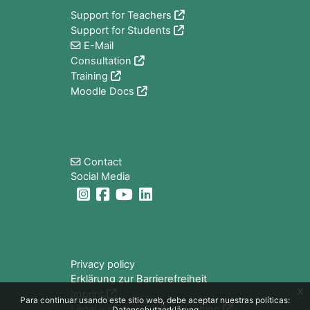
Support for Teachers
Support for Students
E-Mail
Consultation
Training
Moodle Docs
Bloques
Contact
Social Media
Bloques
Privacy policy
Erklärung zur Barrierefreiheit
x
Imprint
Para continuar usando este sitio web, debe aceptar nuestras políticas:
Legal Issues in Digital Teaching
Datenschutzerklärung