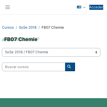
Salta al contenido principal
Acceder
Panel lateral
Cursos
SoSe 2018
FB07 Chemie
FB07 Chemie
Categorías
Buscar cursos
Buscar cursos
Bloques