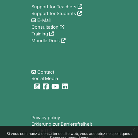
Support for Teachers
Support for Students
E-Mail
Consultation
Training
Moodle Docs
Blocs
Contact
Social Media
Blocs
Privacy policy
Erklärung zur Barrierefreiheit
x
Imprint
Si vous continuez à consulter ce site web, vous acceptez nos politiques :
Legal Issues in Digital Teaching
Datenschutzerklärung