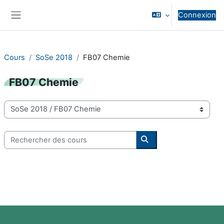
Passer au contenu principal
Connexion
Panneau latéral
Cours
SoSe 2018
FB07 Chemie
FB07 Chemie
Catégories de cours
Rechercher des cours
Rechercher des cours
Blocs