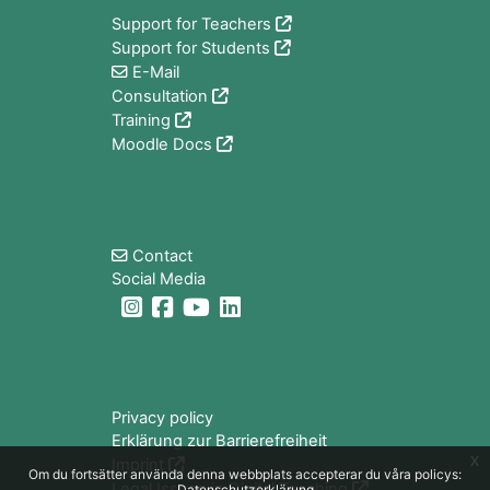
Support for Teachers
Support for Students
E-Mail
Consultation
Training
Moodle Docs
Block
Contact
Social Media
Block
Privacy policy
Erklärung zur Barrierefreiheit
x
Imprint
Om du fortsätter använda denna webbplats accepterar du våra policys:
Legal Issues in Digital Teaching
Datenschutzerklärung