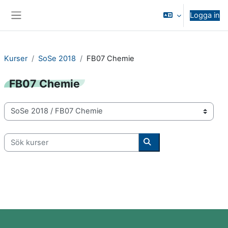
Gå direkt till huvudinnehåll
Logga in
Sidopanel
Kurser
SoSe 2018
FB07 Chemie
FB07 Chemie
Kurskategorier
Sök kurser
Sök kurser
Block