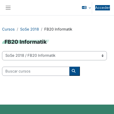
Salta al contenido principal
Acceder
Panel lateral
Cursos
SoSe 2018
FB20 Informatik
FB20 Informatik
Categorías
Buscar cursos
Buscar cursos
Bloques