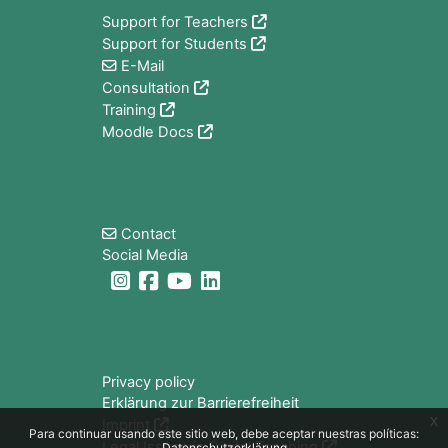
Support for Teachers
Support for Students
E-Mail
Consultation
Training
Moodle Docs
Bloques
Contact
Social Media
Bloques
Privacy policy
Erklärung zur Barrierefreiheit
x
Imprint
Para continuar usando este sitio web, debe aceptar nuestras políticas:
Legal Issues in Digital Teaching
Datenschutzerklärung