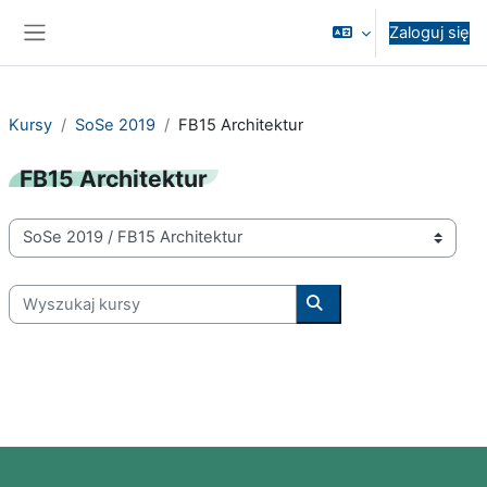
Przejdź do głównej zawartości
Zaloguj się
Panel boczny
Kursy
SoSe 2019
FB15 Architektur
FB15 Architektur
Kategorie kursów
Wyszukaj kursy
Wyszukaj kursy
Bloki