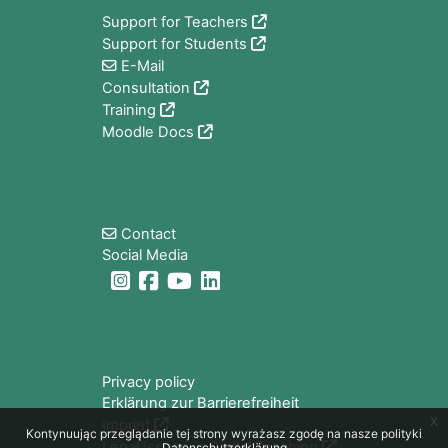
Support for Teachers
Support for Students
E-Mail
Consultation
Training
Moodle Docs
Bloki
Contact
Social Media
Bloki
Privacy policy
Erklärung zur Barrierefreiheit
x
Imprint
Kontynuując przeglądanie tej strony wyrażasz zgodę na nasze polityki
Legal Issues in Digital Teaching
Datenschutzerklärung