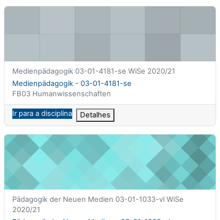
Medienpädagogik - 03-01-4181-se
Nome curto da disciplina
Medienpädagogik 03-01-4181-se WiSe 2020/21
Nome da disciplina
Medienpädagogik - 03-01-4181-se
Categoria da disciplina
FB03 Humanwissenschaften
Ir para a disciplina
Detalhes
Pädagogik der Neuen Medien - 03-01-1033-vl
Nome curto da disciplina
Pädagogik der Neuen Medien 03-01-1033-vl WiSe
2020/21