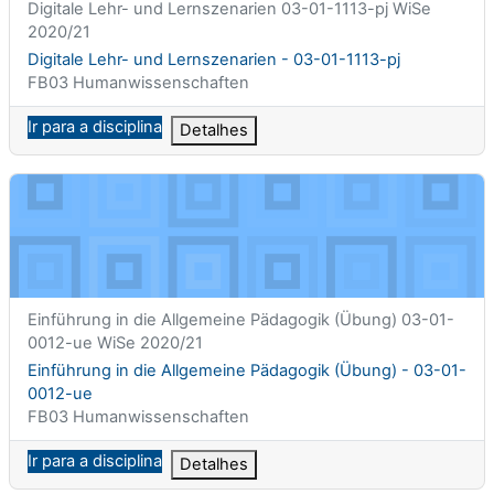
Nome curto da disciplina
Digitale Lehr- und Lernszenarien 03-01-1113-pj WiSe
2020/21
Nome da disciplina
Digitale Lehr- und Lernszenarien - 03-01-1113-pj
Categoria da disciplina
FB03 Humanwissenschaften
Ir para a disciplina
Detalhes
Einführung in die Allgemeine Pädagogik (Übung) - 03-01-0012
Nome curto da disciplina
Einführung in die Allgemeine Pädagogik (Übung) 03-01-
0012-ue WiSe 2020/21
Nome da disciplina
Einführung in die Allgemeine Pädagogik (Übung) - 03-01-
0012-ue
Categoria da disciplina
FB03 Humanwissenschaften
Ir para a disciplina
Detalhes