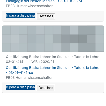
Nome da disciplina
Pädagogik der Neuen Medien - 03-01-1033-vl
Categoria da disciplina
FB03 Humanwissenschaften
Ir para a disciplina
Detalhes
Qualifizierung Basis: Lehren im Studium - Tutorielle Lehre - 03
Nome curto da disciplina
Qualifizierung Basis: Lehren im Studium - Tutorielle Lehre
03-01-4141-se WiSe 2020/21
Nome da disciplina
Qualifizierung Basis: Lehren im Studium - Tutorielle Lehre
- 03-01-4141-se
Categoria da disciplina
FB03 Humanwissenschaften
Ir para a disciplina
Detalhes