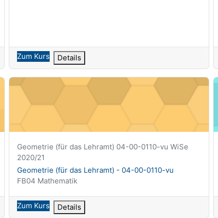
Zum Kurs
Details
Geometrie (für das Lehramt) - 04-00-0110-vu
H
Kurzer Kursname
Geometrie (für das Lehramt) 04-00-0110-vu WiSe
2020/21
Kursname
Geometrie (für das Lehramt) - 04-00-0110-vu
Kursbereich
FB04 Mathematik
Zum Kurs
Details