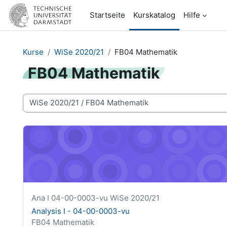
Zum Hauptinhalt
Startseite
Kurskatalog
Hilfe
Kurse
WiSe 2020/21
FB04 Mathematik
FB04 Mathematik
Kursbereiche
Analysis I - 04-00-0003-vu
Kurzer Kursname
Ana I 04-00-0003-vu WiSe 2020/21
Kursname
Analysis I - 04-00-0003-vu
Kursbereich
FB04 Mathematik