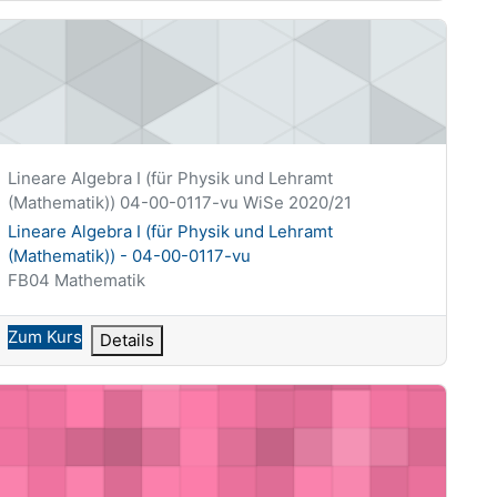
ineare Algebra I (für Physik und Lehramt (Mathematik)) - 04-0
Kurzer Kursname
Lineare Algebra I (für Physik und Lehramt
(Mathematik)) 04-00-0117-vu WiSe 2020/21
Kursname
Lineare Algebra I (für Physik und Lehramt
(Mathematik)) - 04-00-0117-vu
Kursbereich
FB04 Mathematik
Zum Kurs
Details
odulformen - 04-10-0563-vu