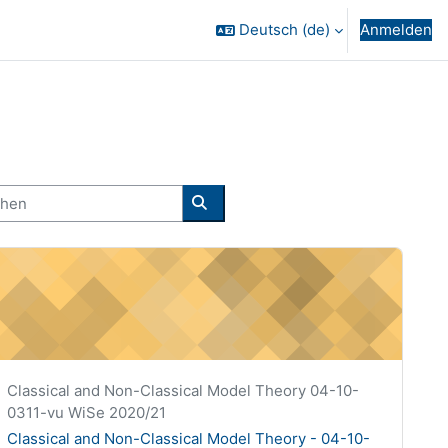
Deutsch ‎(de)‎
Anmelden
en
Kurse suchen
lassical and Non-Classical Model Theory - 04-10-0311-vu
Kurzer Kursname
Classical and Non-Classical Model Theory 04-10-
0311-vu WiSe 2020/21
Kursname
Classical and Non-Classical Model Theory - 04-10-