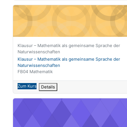
Klausur – Mathematik als gemeinsame Sprache der Natu
Kurzer Kursname
Klausur – Mathematik als gemeinsame Sprache der
Naturwissenschaften
Kursname
Klausur – Mathematik als gemeinsame Sprache der
Naturwissenschaften
Kursbereich
FB04 Mathematik
Zum Kurs
Details
Mathematik als gemeinsame Sprache der Naturwissensc