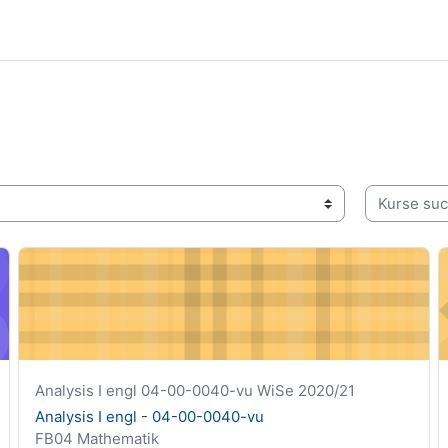
Kurse such
Analysis I engl - 04-00-0040-vu
C
Kurzer Kursname
Analysis I engl 04-00-0040-vu WiSe 2020/21
Kursname
Analysis I engl - 04-00-0040-vu
Kursbereich
FB04 Mathematik