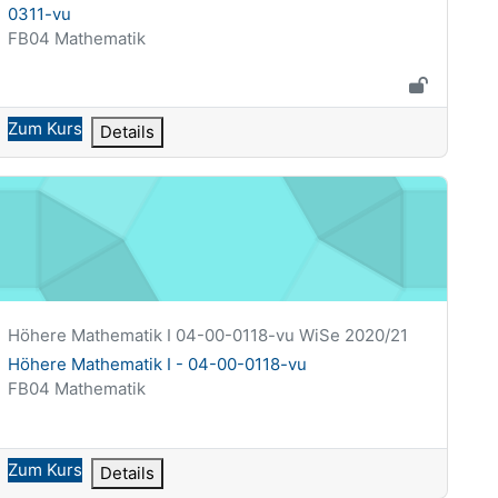
0311-vu
Kursbereich
FB04 Mathematik
Zum Kurs
Details
öhere Mathematik I - 04-00-0118-vu
Kurzer Kursname
Höhere Mathematik I 04-00-0118-vu WiSe 2020/21
Kursname
Höhere Mathematik I - 04-00-0118-vu
Kursbereich
FB04 Mathematik
Zum Kurs
Details