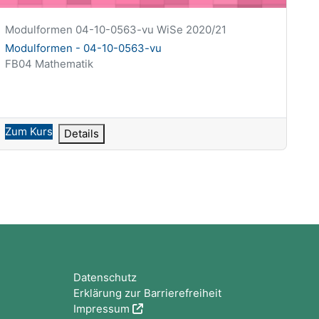
Kurzer Kursname
Modulformen 04-10-0563-vu WiSe 2020/21
Kursname
Modulformen - 04-10-0563-vu
Kursbereich
FB04 Mathematik
Zum Kurs
Details
Blöcke
Datenschutz
Erklärung zur Barrierefreiheit
Impressum