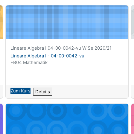
rwissenschaften
Lineare Algebra I - 04-00-0042-vu
L
Kurzer Kursname
Lineare Algebra I 04-00-0042-vu WiSe 2020/21
Kursname
Lineare Algebra I - 04-00-0042-vu
Kursbereich
FB04 Mathematik
Zum Kurs
Details
haften - 04-14-0001-vu
Mathematik für den Maschinenbau I - 04-00-0124-vu
M