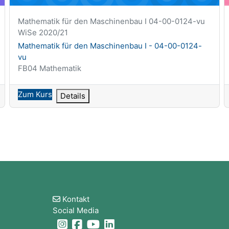
Kurzer Kursname
Mathematik für den Maschinenbau I 04-00-0124-vu
WiSe 2020/21
Kursname
Mathematik für den Maschinenbau I - 04-00-0124-
vu
Kursbereich
FB04 Mathematik
Zum Kurs
Details
Blöcke
Kontakt
Social Media