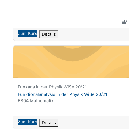
Zum Kurs
Details
Funktionalanalysis in der Physik WiSe 20/21
Kurzer Kursname
Funkana in der Physik WiSe 20/21
Kursname
Funktionalanalysis in der Physik WiSe 20/21
Kursbereich
FB04 Mathematik
Zum Kurs
Details