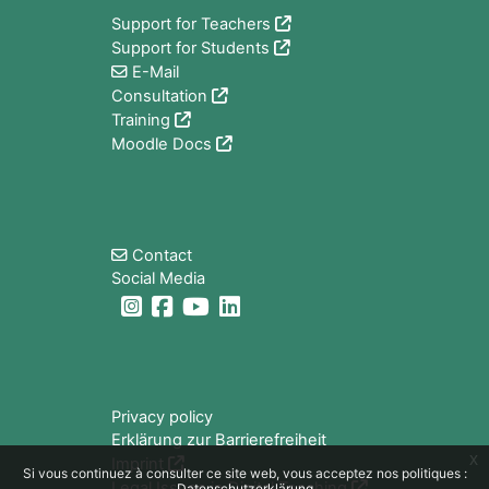
Support for Teachers
Support for Students
E-Mail
Consultation
Training
Moodle Docs
Blocs
Contact
Social Media
Blocs
Privacy policy
Erklärung zur Barrierefreiheit
x
Imprint
Si vous continuez à consulter ce site web, vous acceptez nos politiques :
Legal Issues in Digital Teaching
Datenschutzerklärung