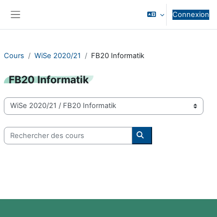
Passer au contenu principal
Connexion
Panneau latéral
Cours
WiSe 2020/21
FB20 Informatik
FB20 Informatik
Catégories de cours
Rechercher des cours
Rechercher des cours
Blocs