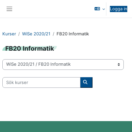
Gå direkt till huvudinnehåll
Logga in
Sidopanel
Kurser
WiSe 2020/21
FB20 Informatik
FB20 Informatik
Kurskategorier
Sök kurser
Sök kurser
Block