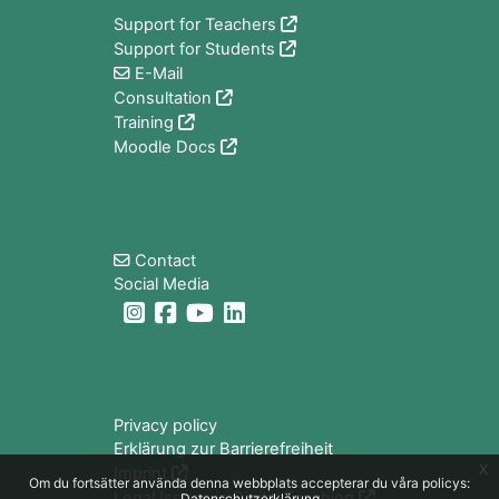
Support for Teachers
Support for Students
E-Mail
Consultation
Training
Moodle Docs
Block
Contact
Social Media
Block
Privacy policy
Erklärung zur Barrierefreiheit
x
Imprint
Om du fortsätter använda denna webbplats accepterar du våra policys:
Legal Issues in Digital Teaching
Datenschutzerklärung