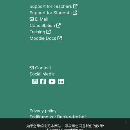
Support for Teachers
Support for Students
E-Mail
Consultation
Training
Moodle Docs
版块
Contact
Social Media
版块
Privacy policy
Erklärung zur Barrierefreiheit
x
Imprint
如果您继续浏览本网站，即表示您同意我们的政策:
Legal Issues in Digital Teaching
Datenschutzerklärung