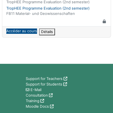
Nom abrégé du cours
TropHEE Programme Evaluation (2nd semester)
Nom du cours
TropHEE Programme Evaluation (2nd semester)
Catégorie de cours
FB11 Material- und Geowissenschaften
Accéder au cours
Détails
Blocs
Support for Teachers
Support for Students
E-Mail
Consultation
Training
Moodle Docs