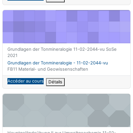
Grundlagen der Tonmineralogie - 11-02-2044-vu
Nom abrégé du cours
Grundlagen der Tonmineralogie 11-02-2044-vu SoSe
2021
Nom du cours
Grundlagen der Tonmineralogie - 11-02-2044-vu
Catégorie de cours
FB11 Material- und Geowissenschaften
Accéder au cours
Détails
Hauptgeländeübung II zur Umweltgeochemie - 11-02-2075-ue
Nom abrégé du cours
Hauptgeländeübung II zur Umweltgeochemie 11-02-