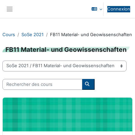
Passer au contenu principal
Connexion
Panneau latéral
Cours
SoSe 2021
FB11 Material- und Geowissenschaften
FB11 Material- und Geowissenschaften
Catégories de cours
Rechercher des cours
Rechercher des cours
3D-Werkzeuge für die Geowissenschaften - 11-02-2245-vu