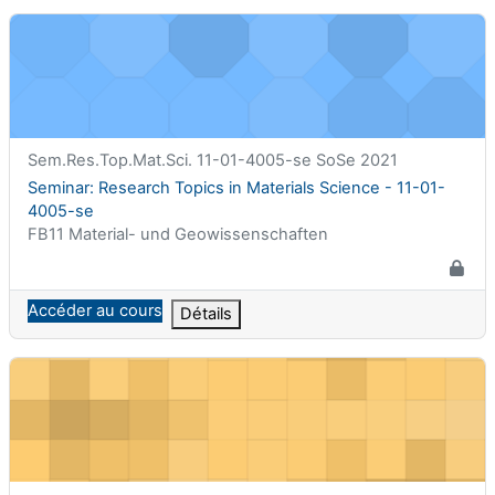
Seminar: Research Topics in Materials Science - 11-01-4005-se
Nom abrégé du cours
Sem.Res.Top.Mat.Sci. 11-01-4005-se SoSe 2021
Nom du cours
Seminar: Research Topics in Materials Science - 11-01-
4005-se
Catégorie de cours
FB11 Material- und Geowissenschaften
Accéder au cours
Détails
TropHEE Programme Evaluation (2nd semester)