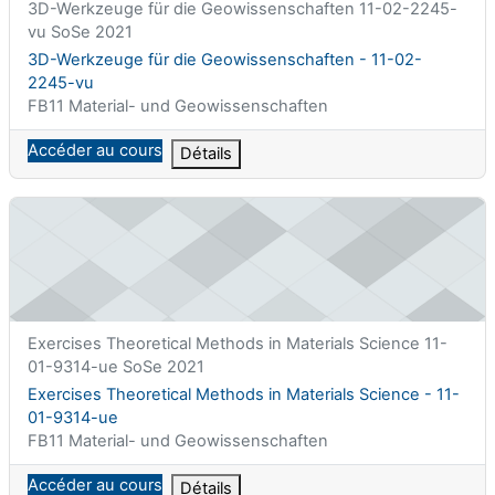
Nom abrégé du cours
3D-Werkzeuge für die Geowissenschaften 11-02-2245-
vu SoSe 2021
Nom du cours
3D-Werkzeuge für die Geowissenschaften - 11-02-
2245-vu
Catégorie de cours
FB11 Material- und Geowissenschaften
Accéder au cours
Détails
Exercises Theoretical Methods in Materials Science - 11-01-93
Nom abrégé du cours
Exercises Theoretical Methods in Materials Science 11-
01-9314-ue SoSe 2021
Nom du cours
Exercises Theoretical Methods in Materials Science - 11-
01-9314-ue
Catégorie de cours
FB11 Material- und Geowissenschaften
Accéder au cours
Détails