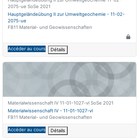
2075-ue SoSe 2021
Nom du cours
Hauptgeländeübung II zur Umweltgeochemie - 11-02-
2075-ue
Catégorie de cours
FB11 Material- und Geowissenschaften
Accéder au cours
Détails
Materialwissenschaft IV - 11-01-1027-vl
Nom abrégé du cours
Materialwissenschaft IV 11-01-1027-vl SoSe 2021
Nom du cours
Materialwissenschaft IV - 11-01-1027-vl
Catégorie de cours
FB11 Material- und Geowissenschaften
Accéder au cours
Détails