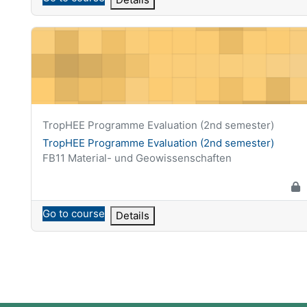
TropHEE Programme Evaluation (2nd semester)
Krótka nazwa kursu
TropHEE Programme Evaluation (2nd semester)
Nazwa kursu
TropHEE Programme Evaluation (2nd semester)
Kategoria kursu
FB11 Material- und Geowissenschaften
Go to course
Details