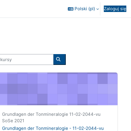
Polski ‎(pl)‎
Zaloguj się
ursy
Wyszukaj kursy
-9314-ue
rundlagen der Tonmineralogie - 11-02-2044-vu
Krótka nazwa kursu
Grundlagen der Tonmineralogie 11-02-2044-vu
SoSe 2021
Nazwa kursu
Grundlagen der Tonmineralogie - 11-02-2044-vu