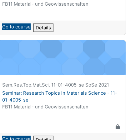
Kategoria kursu
FB11 Material- und Geowissenschaften
Go to course
Details
eminar: Research Topics in Materials Science - 11-01-4005-se
Krótka nazwa kursu
Sem.Res.Top.Mat.Sci. 11-01-4005-se SoSe 2021
Nazwa kursu
Seminar: Research Topics in Materials Science - 11-
01-4005-se
Kategoria kursu
FB11 Material- und Geowissenschaften
Go to course
Details