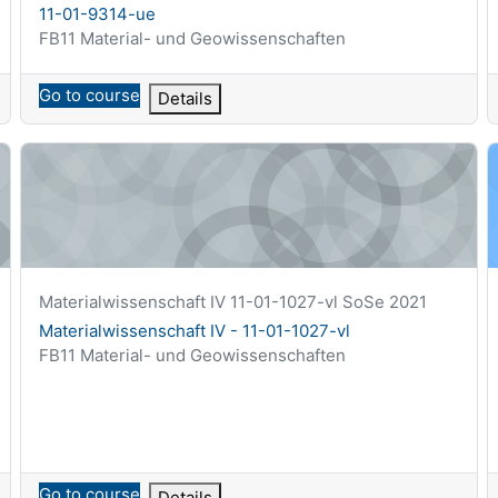
11-01-9314-ue
Kategoria kursu
FB11 Material- und Geowissenschaften
Go to course
Details
75-ue
Materialwissenschaft IV - 11-01-1027-vl
S
Krótka nazwa kursu
Materialwissenschaft IV 11-01-1027-vl SoSe 2021
Nazwa kursu
Materialwissenschaft IV - 11-01-1027-vl
Kategoria kursu
FB11 Material- und Geowissenschaften
Go to course
Details