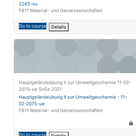
2245-vu
Kategoria kursu
FB11 Material- und Geowissenschaften
Go to course
Details
Hauptgeländeübung II zur Umweltgeochemie - 11-02-20
Krótka nazwa kursu
Hauptgeländeübung II zur Umweltgeochemie 11-02-
2075-ue SoSe 2021
Nazwa kursu
Hauptgeländeübung II zur Umweltgeochemie - 11-
02-2075-ue
Kategoria kursu
FB11 Material- und Geowissenschaften
Go to course
Details