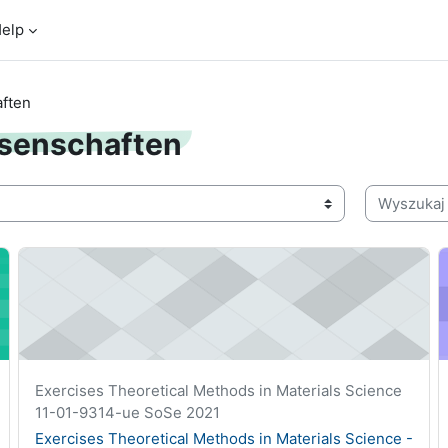
elp
aften
ssenschaften
Wyszukaj k
-vu
Exercises Theoretical Methods in Materials Science - 11-01
G
Krótka nazwa kursu
Exercises Theoretical Methods in Materials Science
11-01-9314-ue SoSe 2021
Nazwa kursu
Exercises Theoretical Methods in Materials Science -