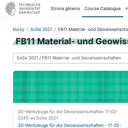
Przejdź do głównej zawartości
Strona główna
Course Catalogue
H
Kursy
SoSe 2021
FB11 Material- und Geowissensch
FB11 Material- und Geowi
Kategorie kursów
3D-Werkzeuge für die Geowissenschaften - 11-02-2245
Krótka nazwa kursu
3D-Werkzeuge für die Geowissenschaften 11-02-
2245-vu SoSe 2021
Nazwa kursu
3D-Werkzeuge für die Geowissenschaften - 11-02-