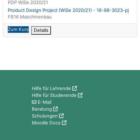
Kurzer Kursname
PDP WiSe 2020/21
Kursname
Product Design Project (WiSe 2020/21) - 16-98-3023-pj
Kursbereich
FB16 Maschinenbau
Zum Kurs
Details
Blöcke
Hilfe für Lehrende
Hilfe für Studierende
E-Mail
Beratung
Schulungen
Moodle Docs
Blöcke