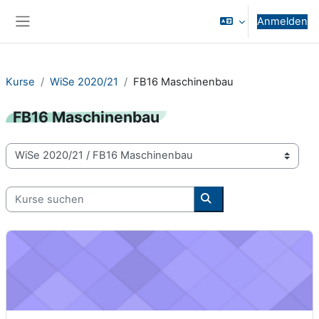
Zum Hauptinhalt
Anmelden
Website-Übersicht
Kurse
WiSe 2020/21
FB16 Maschinenbau
FB16 Maschinenbau
Kursbereiche
Kurse suchen
Kurse suchen
Product Design Project (WiSe 2020/21) - 16-98-3023-pj