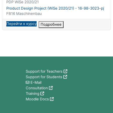
Краткое название курса
PDP WiSe 2020/21
Название курса
Product Design Project (WiSe 2020/21) - 16-98-3023-pj
Категория курса
FB16 Maschinenbau
Перейти к курсу
Подробнее
Блоки
Support for Teachers
Support for Students
E-Mail
Consultation
Training
Moodle Docs
Блоки