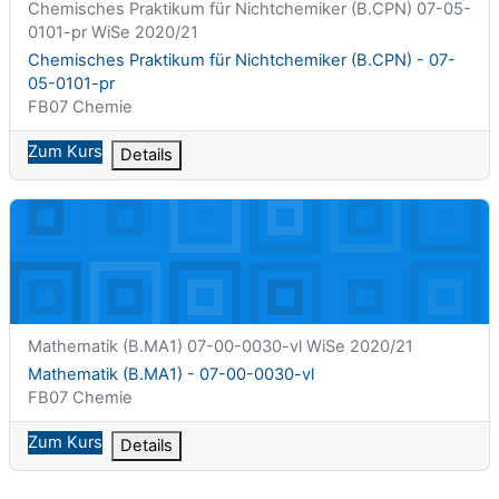
Kurzer Kursname
Chemisches Praktikum für Nichtchemiker (B.CPN) 07-05-
0101-pr WiSe 2020/21
Kursname
Chemisches Praktikum für Nichtchemiker (B.CPN) - 07-
05-0101-pr
Kursbereich
FB07 Chemie
Zum Kurs
Details
Mathematik (B.MA1) - 07-00-0030-vl
Kurzer Kursname
Mathematik (B.MA1) 07-00-0030-vl WiSe 2020/21
Kursname
Mathematik (B.MA1) - 07-00-0030-vl
Kursbereich
FB07 Chemie
Zum Kurs
Details