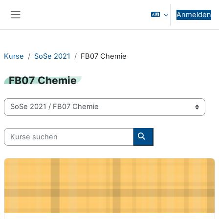
Zum Hauptinhalt
Anmelden
Website-Übersicht
Kurse
SoSe 2021
FB07 Chemie
FB07 Chemie
Kursbereiche
Kurse suchen
Kurse suchen
Chemische Verfahrenstechnik mit Matlab - 07-06-0038-vl