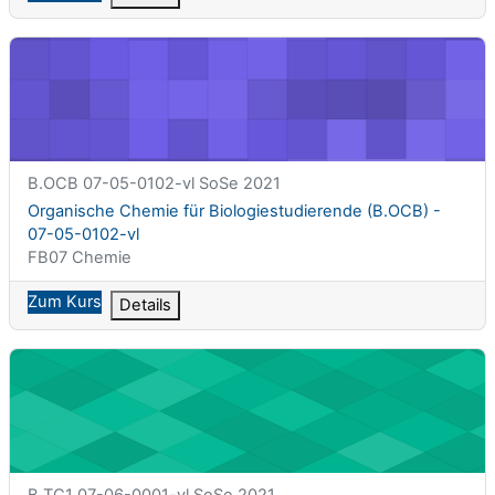
Organische Chemie für Biologiestudierende (B.OCB) - 07-05-0
Kurzer Kursname
B.OCB 07-05-0102-vl SoSe 2021
Kursname
Organische Chemie für Biologiestudierende (B.OCB) -
07-05-0102-vl
Kursbereich
FB07 Chemie
Zum Kurs
Details
Technische Chemie I (B.TC1) - 07-06-0001-vl
Kurzer Kursname
B.TC1 07-06-0001-vl SoSe 2021