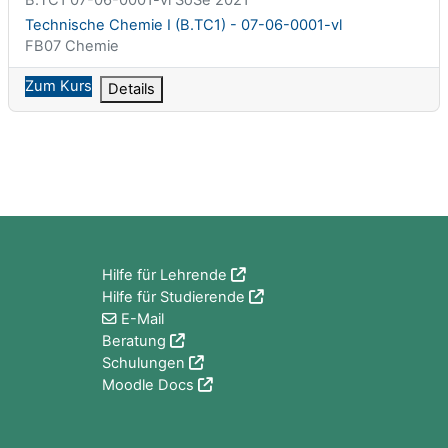
Kursname
Technische Chemie I (B.TC1) - 07-06-0001-vl
Kursbereich
FB07 Chemie
Zum Kurs
Details
Blöcke
Hilfe für Lehrende
Hilfe für Studierende
E-Mail
Beratung
Schulungen
Moodle Docs
Blöcke