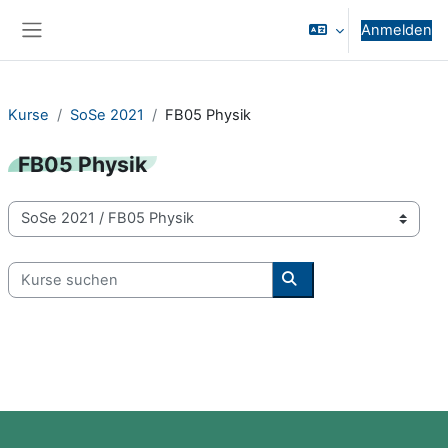
Zum Hauptinhalt
Anmelden
Website-Übersicht
Kurse
SoSe 2021
FB05 Physik
FB05 Physik
Kursbereiche
Kurse suchen
Kurse suchen
Blöcke