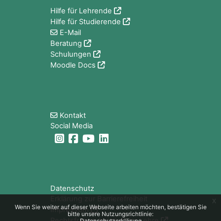
Hilfe für Lehrende
Hilfe für Studierende
E-Mail
Beratung
Schulungen
Moodle Docs
Blöcke
Kontakt
Social Media
Blöcke
Datenschutz
Erklärung zur Barrierefreiheit
x
Wenn Sie weiter auf dieser Webseite arbeiten möchten, bestätigen Sie
Impressum
bitte unsere Nutzungsrichtlinie:
Rechtsfragen bei digitaler Lehre
Datenschutzerklärung