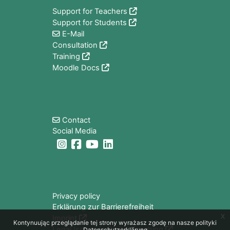
Support for Teachers
Support for Students
E-Mail
Consultation
Training
Moodle Docs
Bloki
Contact
Social Media
Bloki
Privacy policy
Erklärung zur Barrierefreiheit
x
Imprint
Kontynuując przeglądanie tej strony wyrażasz zgodę na nasze polityki
Legal Issues in Digital Teaching
Datenschutzerklärung