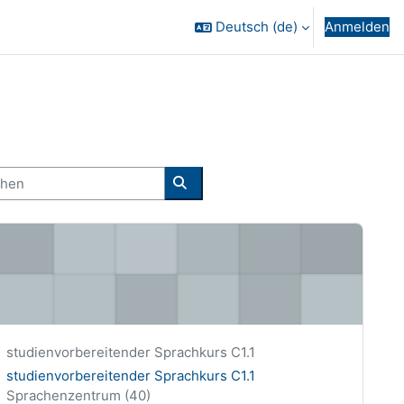
Deutsch ‎(de)‎
Anmelden
en
Kurse suchen
tudienvorbereitender Sprachkurs C1.1
Kurzer Kursname
studienvorbereitender Sprachkurs C1.1
Kursname
studienvorbereitender Sprachkurs C1.1
Kursbereich
Sprachenzentrum (40)