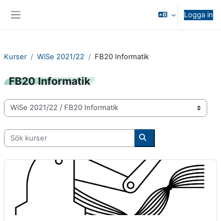
Gå direkt till huvudinnehåll
Logga in
Sidopanel
Kurser
WiSe 2021/22
FB20 Informatik
FB20 Informatik
Kurskategorier
Sök kurser
Sök kurser
Lernende Roboter - 20-00-0629-vl