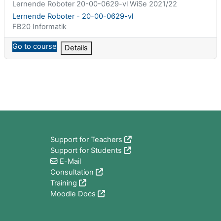
Kortnamn för kurs
Lernende Roboter 20-00-0629-vl WiSe 2021/22
Kursnamn
Lernende Roboter - 20-00-0629-vl
Kurskategori
FB20 Informatik
Go to course
Details
Block
Support for Teachers
Support for Students
E-Mail
Consultation
Training
Moodle Docs
Block