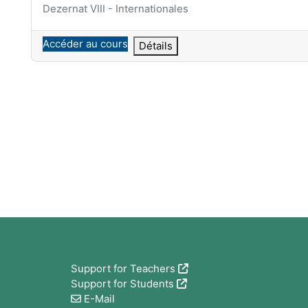
Catégorie de cours
Dezernat VIII - Internationales
Accéder au cours
Détails
Blocs
Support for Teachers
Support for Students
E-Mail