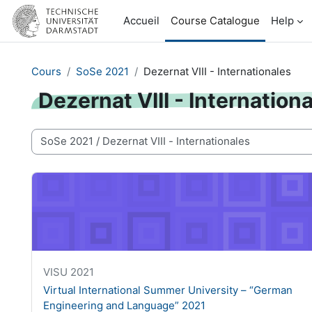
Passer au contenu principal
Accueil
Course Catalogue
Help
Cours
SoSe 2021
Dezernat VIII - Internationales
Dezernat VIII - Internation
Catégories de cours
Virtual International Summer University – “German Engi
Nom abrégé du cours
VISU 2021
Nom du cours
Virtual International Summer University – “German
Engineering and Language” 2021