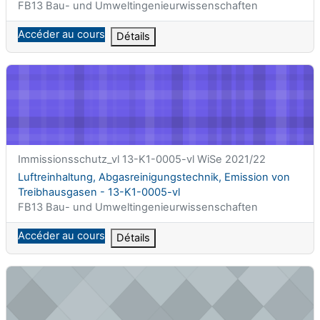
Catégorie de cours
FB13 Bau- und Umweltingenieurwissenschaften
Accéder au cours
Détails
Luftreinhaltung, Abgasreinigungstechnik, Emission von Treibh
Nom abrégé du cours
Immissionsschutz_vl 13-K1-0005-vl WiSe 2021/22
Nom du cours
Luftreinhaltung, Abgasreinigungstechnik, Emission von
Treibhausgasen - 13-K1-0005-vl
Catégorie de cours
FB13 Bau- und Umweltingenieurwissenschaften
Accéder au cours
Détails
Satellitengeodäsie I - 13-H0-0020-vl