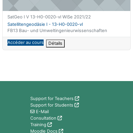
Nom abrégé du cours
SatGeo I V 13-H0-0020-vl WiSe 2021/22
Nom du cours
Satellitengeodäsie I - 13-H0-0020-vl
Catégorie de cours
FB13 Bau- und Umweltingenieurwissenschaften
Accéder au cours
Détails
Blocs
Support for Teachers
Support for Students
E-Mail
Consultation
Training
Moodle Docs