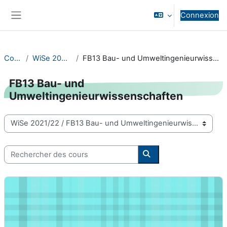
Passer au contenu principal
Connexion
Panneau latéral
Cours
WiSe 2021/22
FB13 Bau- und Umweltingenieurwissenschaften
FB13 Bau- und
Umweltingenieurwissenschaften
Catégories de cours
Rechercher des cours
Rechercher des cours
Concrete Durability - 13-D3-0009-vl