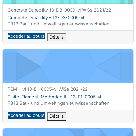
Nom abrégé du cours
Concrete Durability 13-D3-0009-vl WiSe 2021/22
Nom du cours
Concrete Durability - 13-D3-0009-vl
Catégorie de cours
FB13 Bau- und Umweltingenieurwissenschaften
Accéder au cours
Détails
Finite-Element-Methoden II - 13-E1-0005-vl
Nom abrégé du cours
FEM II_vl 13-E1-0005-vl WiSe 2021/22
Nom du cours
Finite-Element-Methoden II - 13-E1-0005-vl
Catégorie de cours
FB13 Bau- und Umweltingenieurwissenschaften
Accéder au cours
Détails
Geodätische Bezugssysteme - Übung - 13-H0-0039-ue