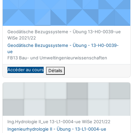
Nom abrégé du cours
Geodätische Bezugssysteme - Übung 13-H0-0039-ue
WiSe 2021/22
Nom du cours
Geodätische Bezugssysteme - Übung - 13-H0-0039-
ue
Catégorie de cours
FB13 Bau- und Umweltingenieurwissenschaften
Accéder au cours
Détails
Ingenieurhydrologie II - Übung - 13-L1-0004-ue
Nom abrégé du cours
Ing.Hydrologie II_ue 13-L1-0004-ue WiSe 2021/22
Nom du cours
Ingenieurhydrologie II - Übung - 13-L1-0004-ue