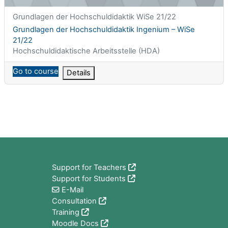
课程简称
Grundlagen der Hochschuldidaktik WiSe 21/22
课程名称
Grundlagen der Hochschuldidaktik Ingenium – WiSe
21/22
课程类别
Hochschuldidaktische Arbeitsstelle (HDA)
Go to course
Details
版块
Support for Teachers
Support for Students
E-Mail
Consultation
Training
Moodle Docs