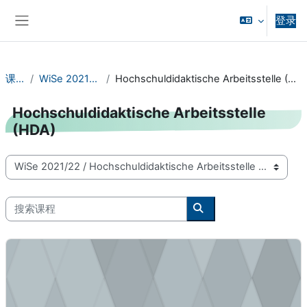
跳到主要内容
登录
停靠面板
课程
WiSe 2021/22
Hochschuldidaktische Arbeitsstelle (HDA)
Hochschuldidaktische Arbeitsstelle
(HDA)
课程类别
搜索课程
搜索课程
Grundlagen der Hochschuldidaktik Ingenium – WiSe 21/22