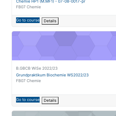
Chemie HP1 (M.MF1) - 07-08-0017-pr
Kategoria kursu
FB07 Chemie
Go to course
Details
Grundpraktikum Biochemie WS2022/23
Krótka nazwa kursu
B.GBCB WiSe 2022/23
Nazwa kursu
Grundpraktikum Biochemie WS2022/23
Kategoria kursu
FB07 Chemie
Go to course
Details
Grundpraktikum Makromolekulare Chemie (M.MGP) - 07