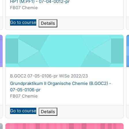
HP1 (M.PF1) - 07-04-0012-pr
Kategoria kursu
FB07 Chemie
Go to course
Details
Grundpraktikum II Organische Chemie (B.GOC2) - 07-05-010
G
Krótka nazwa kursu
B.GOC2 07-05-0106-pr WiSe 2022/23
Nazwa kursu
Grundpraktikum II Organische Chemie (B.GOC2) -
07-05-0106-pr
Kategoria kursu
FB07 Chemie
Go to course
Details
-08-0002-pr
Grundpraktikum Physikalische Chemie (B.PGP) - 07-04-000