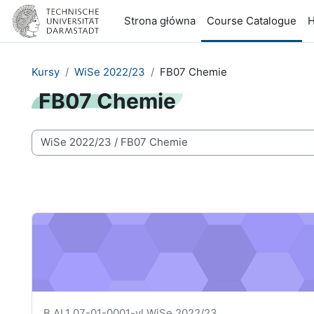
Przejdź do głównej zawartości
Strona główna
Course Catalogue
H
Kursy
WiSe 2022/23
FB07 Chemie
FB07 Chemie
Kategorie kursów
Allgemeine Chemie (B.AL1) - 07-01-0001-vl
Krótka nazwa kursu
B.AL1 07-01-0001-vl WiSe 2022/23