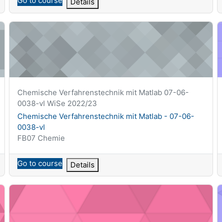
Go to course
Details
Chemische Verfahrenstechnik mit Matlab - 07-06-0038-vl
C
Krótka nazwa kursu
Chemische Verfahrenstechnik mit Matlab 07-06-
0038-vl WiSe 2022/23
Nazwa kursu
Chemische Verfahrenstechnik mit Matlab - 07-06-
0038-vl
Kategoria kursu
FB07 Chemie
Go to course
Details
Einführung in die Makromolekulare Chemie (B.MC1) - 07-08
E