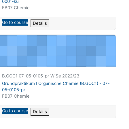
0001-ku
Kategoria kursu
FB07 Chemie
Go to course
Details
6-pr
rundpraktikum I Organische Chemie (B.GOC1) - 07-05-0105-pr
Krótka nazwa kursu
B.GOC1 07-05-0105-pr WiSe 2022/23
Nazwa kursu
Grundpraktikum I Organische Chemie (B.GOC1) - 07-
05-0105-pr
Kategoria kursu
FB07 Chemie
Go to course
Details
4-pr