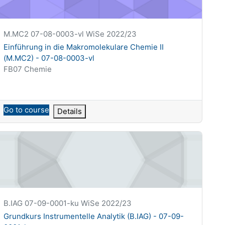
Krótka nazwa kursu
M.MC2 07-08-0003-vl WiSe 2022/23
Nazwa kursu
Einführung in die Makromolekulare Chemie II
(M.MC2) - 07-08-0003-vl
Kategoria kursu
FB07 Chemie
Go to course
Details
PF1) - 07-04-0012-pr
rundkurs Instrumentelle Analytik (B.IAG) - 07-09-0001-ku
Krótka nazwa kursu
B.IAG 07-09-0001-ku WiSe 2022/23
Nazwa kursu
Grundkurs Instrumentelle Analytik (B.IAG) - 07-09-