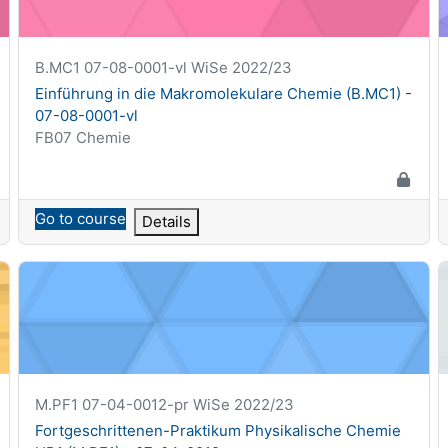
Krótka nazwa kursu
B.MC1 07-08-0001-vl WiSe 2022/23
Nazwa kursu
Einführung in die Makromolekulare Chemie (B.MC1) -
07-08-0001-vl
Kategoria kursu
FB07 Chemie
Go to course
Details
ie HP1 (M.MF1) - 07-08-0017-pr
Fortgeschrittenen-Praktikum Physikalische Chemie HP1 (M.
G
Krótka nazwa kursu
M.PF1 07-04-0012-pr WiSe 2022/23
Nazwa kursu
Fortgeschrittenen-Praktikum Physikalische Chemie