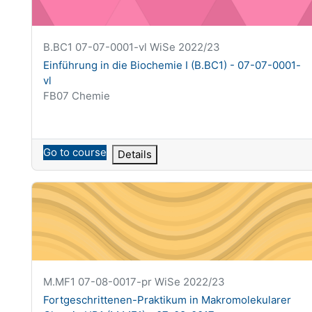
Krótka nazwa kursu
B.BC1 07-07-0001-vl WiSe 2022/23
Nazwa kursu
Einführung in die Biochemie I (B.BC1) - 07-07-0001-
vl
Kategoria kursu
FB07 Chemie
Go to course
Details
Fortgeschrittenen-Praktikum in Makromolekularer Chem
Krótka nazwa kursu
M.MF1 07-08-0017-pr WiSe 2022/23
Nazwa kursu
Fortgeschrittenen-Praktikum in Makromolekularer