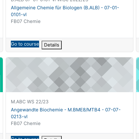
Nazwa kursu
Allgemeine Chemie für Biologen (B.ALB) - 07-01-
0101-vl
Kategoria kursu
FB07 Chemie
Go to course
Details
Angewandte Biochemie - M.BME8/MTB4 - 07-07-0213-vl
C
Krótka nazwa kursu
M.ABC WS 22/23
Nazwa kursu
Angewandte Biochemie - M.BME8/MTB4 - 07-07-
0213-vl
Kategoria kursu
FB07 Chemie