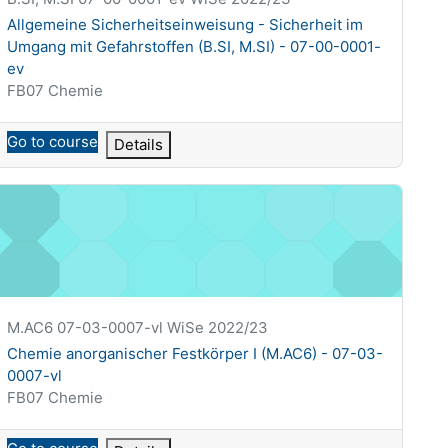
Nazwa kursu
Allgemeine Sicherheitseinweisung - Sicherheit im
Umgang mit Gefahrstoffen (B.SI, M.SI) - 07-00-0001-
ev
Kategoria kursu
FB07 Chemie
Go to course
Details
hemie anorganischer Festkörper I (M.AC6) - 07-03-0007-vl
Krótka nazwa kursu
M.AC6 07-03-0007-vl WiSe 2022/23
Nazwa kursu
Chemie anorganischer Festkörper I (M.AC6) - 07-03-
0007-vl
Kategoria kursu
FB07 Chemie