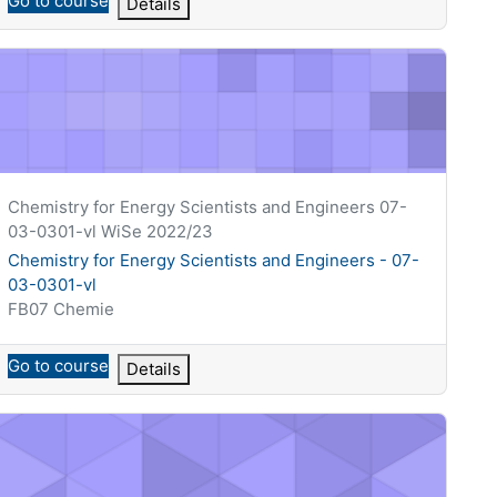
Go to course
Details
hemistry for Energy Scientists and Engineers - 07-03-0301-vl
Krótka nazwa kursu
Chemistry for Energy Scientists and Engineers 07-
03-0301-vl WiSe 2022/23
Nazwa kursu
Chemistry for Energy Scientists and Engineers - 07-
03-0301-vl
Kategoria kursu
FB07 Chemie
Go to course
Details
-0001-vl
inführung in die Makromolekulare Chemie II (M.MC2) - 07-08-