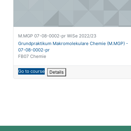
Krótka nazwa kursu
M.MGP 07-08-0002-pr WiSe 2022/23
Nazwa kursu
Grundpraktikum Makromolekulare Chemie (M.MGP) -
07-08-0002-pr
Kategoria kursu
FB07 Chemie
Go to course
Details
Bloki