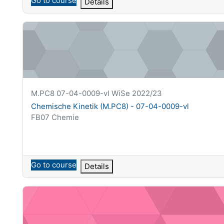
Go to course
Details
Chemische Kinetik (M.PC8) - 07-04-0009-vl
Krótka nazwa kursu
M.PC8 07-04-0009-vl WiSe 2022/23
Nazwa kursu
Chemische Kinetik (M.PC8) - 07-04-0009-vl
Kategoria kursu
FB07 Chemie
Go to course
Details
Einführung in die Biochemie I (B.BC1) - 07-07-0001-vl