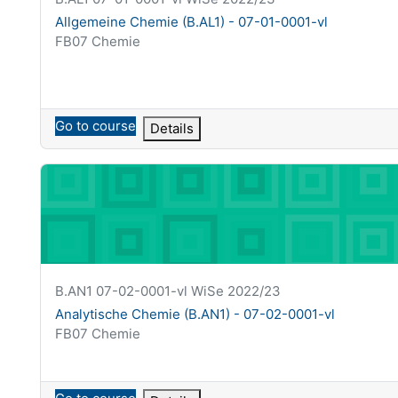
Nazwa kursu
Allgemeine Chemie (B.AL1) - 07-01-0001-vl
Kategoria kursu
FB07 Chemie
Go to course
Details
Analytische Chemie (B.AN1) - 07-02-0001-vl
Krótka nazwa kursu
B.AN1 07-02-0001-vl WiSe 2022/23
Nazwa kursu
Analytische Chemie (B.AN1) - 07-02-0001-vl
Kategoria kursu
FB07 Chemie