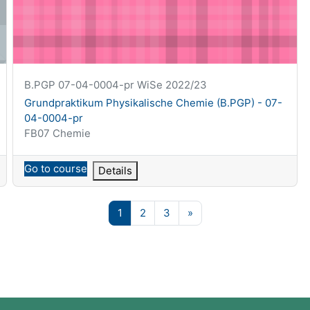
Krótka nazwa kursu
B.PGP 07-04-0004-pr WiSe 2022/23
Nazwa kursu
Grundpraktikum Physikalische Chemie (B.PGP) - 07-
04-0004-pr
Kategoria kursu
FB07 Chemie
Go to course
Details
Strona 1
Strona 2
Strona 3
Następna strona
1
2
3
»
Bloki