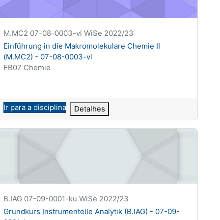
Nome curto da disciplina
M.MC2 07-08-0003-vl WiSe 2022/23
Nome da disciplina
Einführung in die Makromolekulare Chemie II
(M.MC2) - 07-08-0003-vl
Categoria da disciplina
FB07 Chemie
Ir para a disciplina
Detalhes
PF1) - 07-04-0012-pr
rundkurs Instrumentelle Analytik (B.IAG) - 07-09-0001-ku
Nome curto da disciplina
B.IAG 07-09-0001-ku WiSe 2022/23
Nome da disciplina
Grundkurs Instrumentelle Analytik (B.IAG) - 07-09-