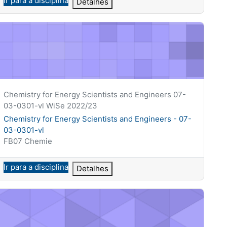
Ir para a disciplina
Detalhes
hemistry for Energy Scientists and Engineers - 07-03-0301-vl
Nome curto da disciplina
Chemistry for Energy Scientists and Engineers 07-
03-0301-vl WiSe 2022/23
Nome da disciplina
Chemistry for Energy Scientists and Engineers - 07-
03-0301-vl
Categoria da disciplina
FB07 Chemie
Ir para a disciplina
Detalhes
-0001-vl
inführung in die Makromolekulare Chemie II (M.MC2) - 07-08-