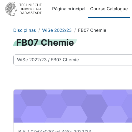
Ir para o conteúdo principal
Página principal
Course Catalogue
Disciplinas
WiSe 2022/23
FB07 Chemie
FB07 Chemie
Categorias de disciplinas
Allgemeine Chemie (B.AL1) - 07-01-0001-vl
Nome curto da disciplina
B.AL1 07-01-0001-vl WiSe 2022/23