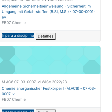
Nome da disciplina
Allgemeine Sicherheitseinweisung - Sicherheit im
Umgang mit Gefahrstoffen (B.SI, M.SI) - 07-00-0001-
ev
Categoria da disciplina
FB07 Chemie
Ir para a disciplina
Detalhes
hemie anorganischer Festkörper I (M.AC6) - 07-03-0007-vl
Nome curto da disciplina
M.AC6 07-03-0007-vl WiSe 2022/23
Nome da disciplina
Chemie anorganischer Festkörper I (M.AC6) - 07-03-
0007-vl
Categoria da disciplina
FB07 Chemie