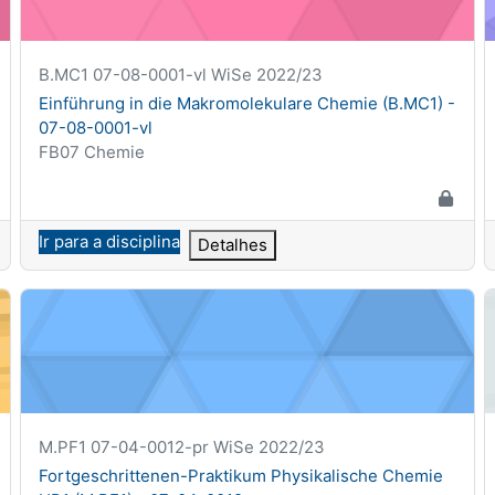
Nome curto da disciplina
B.MC1 07-08-0001-vl WiSe 2022/23
Nome da disciplina
Einführung in die Makromolekulare Chemie (B.MC1) -
07-08-0001-vl
Categoria da disciplina
FB07 Chemie
Ir para a disciplina
Detalhes
ie HP1 (M.MF1) - 07-08-0017-pr
Fortgeschrittenen-Praktikum Physikalische Chemie HP1 (M.
G
Nome curto da disciplina
M.PF1 07-04-0012-pr WiSe 2022/23
Nome da disciplina
Fortgeschrittenen-Praktikum Physikalische Chemie