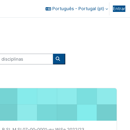
Português - Portugal ‎(pt)‎
Entrar
isciplinas
Pesquisar disciplinas
llgemeine Sicherheitseinweisung - Sicherheit im Umgang mit Ge
Nome curto da disciplina
B.SI, M.SI 07-00-0001-ev WiSe 2022/23