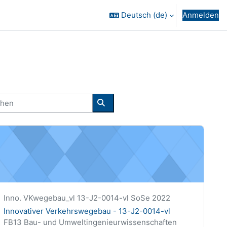
Deutsch ‎(de)‎
Anmelden
en
Kurse suchen
nnovativer Verkehrswegebau - 13-J2-0014-vl
Kurzer Kursname
Inno. VKwegebau_vl 13-J2-0014-vl SoSe 2022
Kursname
Innovativer Verkehrswegebau - 13-J2-0014-vl
Kursbereich
FB13 Bau- und Umweltingenieurwissenschaften