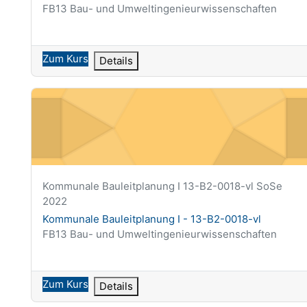
Kursbereich
FB13 Bau- und Umweltingenieurwissenschaften
Zum Kurs
Details
Kommunale Bauleitplanung I - 13-B2-0018-vl
Kurzer Kursname
Kommunale Bauleitplanung I 13-B2-0018-vl SoSe
2022
Kursname
Kommunale Bauleitplanung I - 13-B2-0018-vl
Kursbereich
FB13 Bau- und Umweltingenieurwissenschaften
Zum Kurs
Details