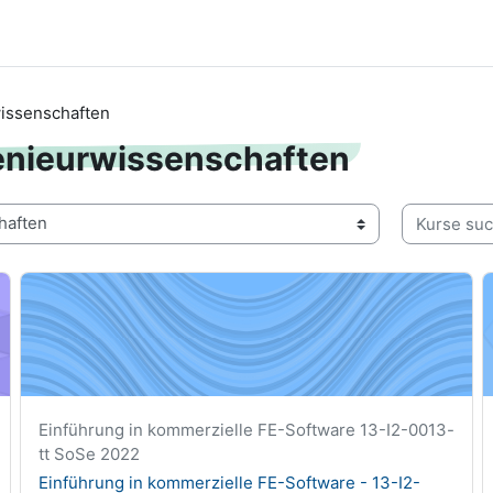
issenschaften
enieurwissenschaften
Kurse such
03-vl
Einführung in kommerzielle FE-Software - 13-I2-0013-tt
I
Kurzer Kursname
Einführung in kommerzielle FE-Software 13-I2-0013-
tt SoSe 2022
Kursname
Einführung in kommerzielle FE-Software - 13-I2-