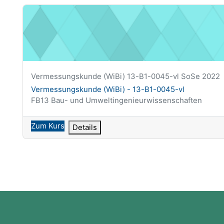
Vermessungskunde (WiBi) - 13-B1-0045-vl
Kurzer Kursname
Vermessungskunde (WiBi) 13-B1-0045-vl SoSe 2022
Kursname
Vermessungskunde (WiBi) - 13-B1-0045-vl
Kursbereich
FB13 Bau- und Umweltingenieurwissenschaften
Zum Kurs
Details
Blöcke