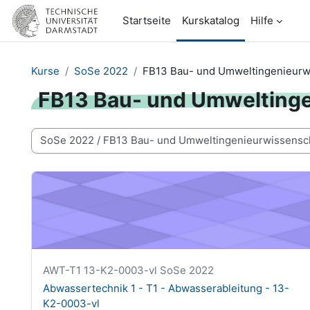
Zum Hauptinhalt
Startseite
Kurskatalog
Hilfe
Kurse
SoSe 2022
FB13 Bau- und Umweltingenieurw
FB13 Bau- und Umwelting
Kursbereiche
Abwassertechnik 1 - T1 - Abwasserableitung - 13-K2-00
Kurzer Kursname
AWT-T1 13-K2-0003-vl SoSe 2022
Kursname
Abwassertechnik 1 - T1 - Abwasserableitung - 13-
K2-0003-vl