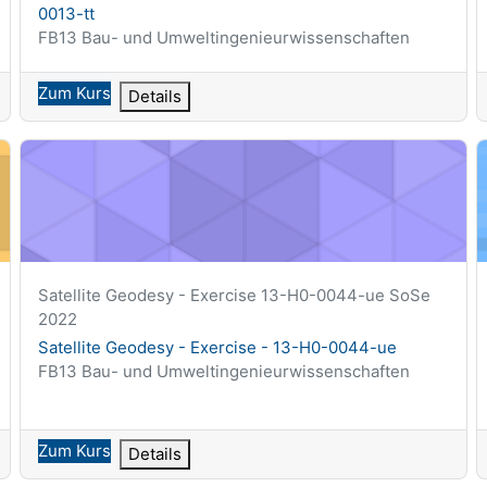
0013-tt
Kursbereich
FB13 Bau- und Umweltingenieurwissenschaften
Zum Kurs
Details
Satellite Geodesy - Exercise - 13-H0-0044-ue
T
Kurzer Kursname
Satellite Geodesy - Exercise 13-H0-0044-ue SoSe
2022
Kursname
Satellite Geodesy - Exercise - 13-H0-0044-ue
Kursbereich
FB13 Bau- und Umweltingenieurwissenschaften
Zum Kurs
Details