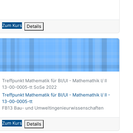
Zum Kurs
Details
reffpunkt Mathematik für BI/UI - Mathemathik I/ II - 13-00-0005-
Kurzer Kursname
Treffpunkt Mathematik für BI/UI - Mathemathik I/ II
13-00-0005-tt SoSe 2022
Kursname
Treffpunkt Mathematik für BI/UI - Mathemathik I/ II -
13-00-0005-tt
Kursbereich
FB13 Bau- und Umweltingenieurwissenschaften
Zum Kurs
Details