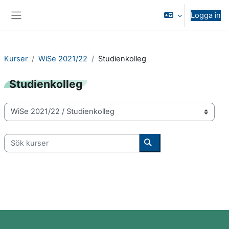
Gå direkt till huvudinnehåll
Logga in
Sidopanel
Kurser
WiSe 2021/22
Studienkolleg
Studienkolleg
Kurskategorier
Sök kurser
Sök kurser
Block