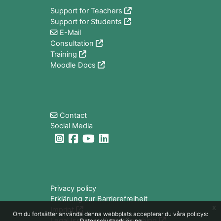
Support for Teachers
Support for Students
E-Mail
Consultation
Training
Moodle Docs
Block
Contact
Social Media
Block
Privacy policy
Erklärung zur Barrierefreiheit
x
Imprint
Om du fortsätter använda denna webbplats accepterar du våra policys:
Legal Issues in Digital Teaching
Datenschutzerklärung