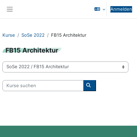
Zum Hauptinhalt
Anmelden
Website-Übersicht
Kurse
SoSe 2022
FB15 Architektur
FB15 Architektur
Kursbereiche
Kurse suchen
Kurse suchen
Blöcke