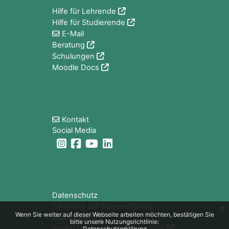
Hilfe für Lehrende
Hilfe für Studierende
E-Mail
Beratung
Schulungen
Moodle Docs
Blöcke
Kontakt
Social Media
Blöcke
Datenschutz
Erklärung zur Barrierefreiheit
x
Wenn Sie weiter auf dieser Webseite arbeiten möchten, bestätigen Sie
Impressum
bitte unsere Nutzungsrichtlinie:
Rechtsfragen bei digitaler Lehre
Datenschutzerklärung