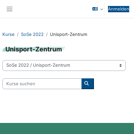
Zum Hauptinhalt
Anmelden
Website-Übersicht
Kurse
SoSe 2022
Unisport-Zentrum
Unisport-Zentrum
Kursbereiche
Kurse suchen
Kurse suchen
Blöcke