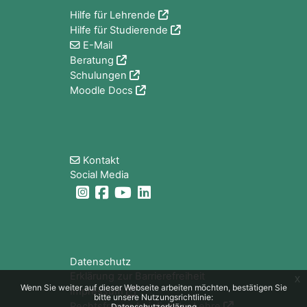
Hilfe für Lehrende
Hilfe für Studierende
E-Mail
Beratung
Schulungen
Moodle Docs
Blöcke
Kontakt
Social Media
Blöcke
Datenschutz
Erklärung zur Barrierefreiheit
x
Wenn Sie weiter auf dieser Webseite arbeiten möchten, bestätigen Sie
Impressum
bitte unsere Nutzungsrichtlinie:
Rechtsfragen bei digitaler Lehre
Datenschutzerklärung