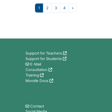
页 1
页 2
页 3
页 4
下一页
1
2
3
4
»
版块
Support for Teachers
Support for Students
E-Mail
Consultation
Training
Moodle Docs
版块
Contact
Social Media