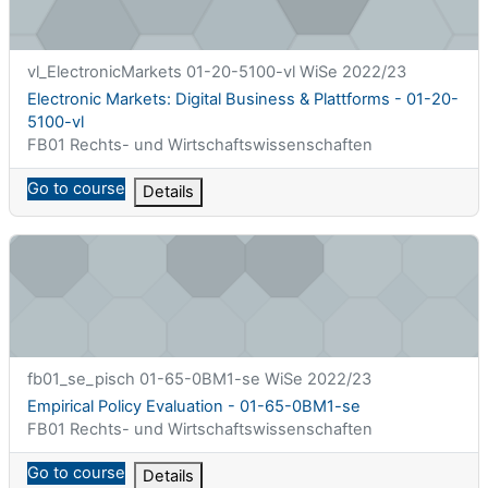
课程简称
vl_ElectronicMarkets 01-20-5100-vl WiSe 2022/23
课程名称
Electronic Markets: Digital Business & Plattforms - 01-20-
5100-vl
课程类别
FB01 Rechts- und Wirtschaftswissenschaften
Go to course
Details
Empirical Policy Evaluation - 01-65-0BM1-se
课程简称
fb01_se_pisch 01-65-0BM1-se WiSe 2022/23
课程名称
Empirical Policy Evaluation - 01-65-0BM1-se
课程类别
FB01 Rechts- und Wirtschaftswissenschaften
Go to course
Details