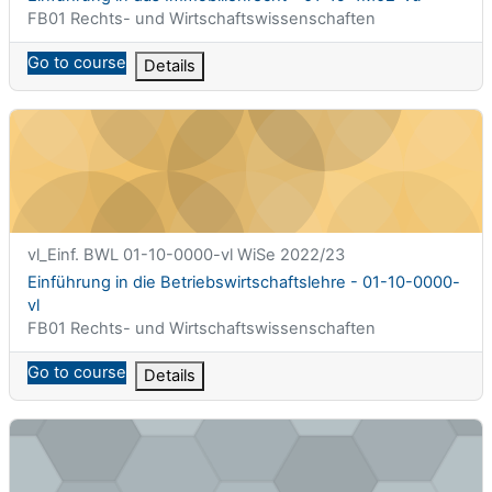
课程类别
FB01 Rechts- und Wirtschaftswissenschaften
Go to course
Details
Einführung in die Betriebswirtschaftslehre - 01-10-0000-vl
课程简称
vl_Einf. BWL 01-10-0000-vl WiSe 2022/23
课程名称
Einführung in die Betriebswirtschaftslehre - 01-10-0000-
vl
课程类别
FB01 Rechts- und Wirtschaftswissenschaften
Go to course
Details
Electronic Markets: Digital Business &amp; Plattforms - 01-20-