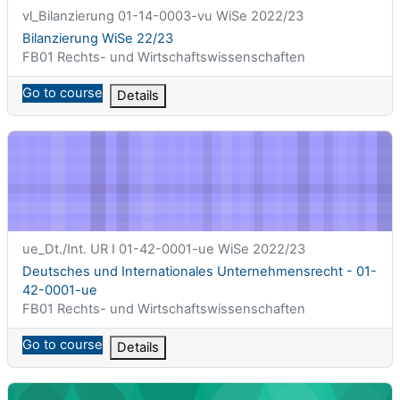
课程简称
vl_Bilanzierung 01-14-0003-vu WiSe 2022/23
课程名称
Bilanzierung WiSe 22/23
课程类别
FB01 Rechts- und Wirtschaftswissenschaften
Go to course
Details
Deutsches und Internationales Unternehmensrecht - 01-42-0
课程简称
ue_Dt./Int. UR I 01-42-0001-ue WiSe 2022/23
课程名称
Deutsches und Internationales Unternehmensrecht - 01-
42-0001-ue
课程类别
FB01 Rechts- und Wirtschaftswissenschaften
Go to course
Details
Deutsches und Internationales Unternehmensrecht - 01-42-00