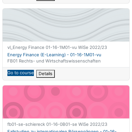
Energy Finance (E-Learning) - 01-16-1M01-vu
课程简称
vl_Energy Finance 01-16-1M01-vu WiSe 2022/23
课程名称
Energy Finance (E-Learning) - 01-16-1M01-vu
课程类别
FB01 Rechts- und Wirtschaftswissenschaften
Go to course
Details
Fallstudien zu internationalen Börsengängen - 01-16-0B01-se
课程简称
fb01-se-schiereck 01-16-0B01-se WiSe 2022/23
课程名称
Fallstudien zu internationalen Börsengängen - 01-16-