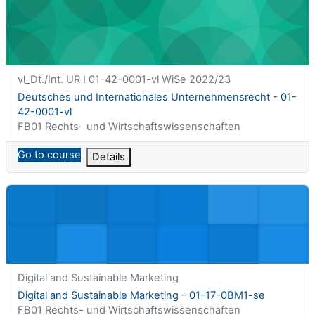
课程简称
vl_Dt./Int. UR I 01-42-0001-vl WiSe 2022/23
课程名称
Deutsches und Internationales Unternehmensrecht - 01-
42-0001-vl
课程类别
FB01 Rechts- und Wirtschaftswissenschaften
Go to course
Details
Digital and Sustainable Marketing – 01-17-0BM1-se
课程简称
Digital and Sustainable Marketing
课程名称
Digital and Sustainable Marketing – 01-17-0BM1-se
课程类别
FB01 Rechts- und Wirtschaftswissenschaften