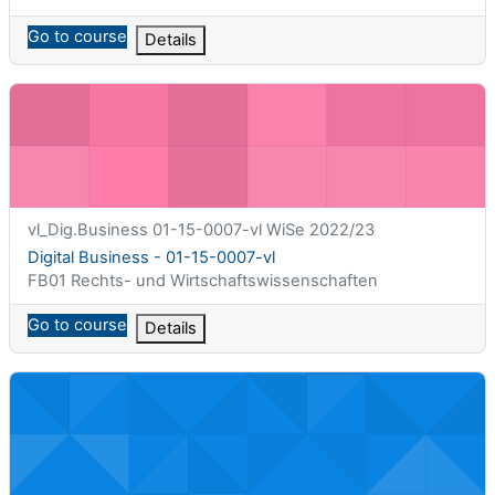
Go to course
Details
Digital Business - 01-15-0007-vl
课程简称
vl_Dig.Business 01-15-0007-vl WiSe 2022/23
课程名称
Digital Business - 01-15-0007-vl
课程类别
FB01 Rechts- und Wirtschaftswissenschaften
Go to course
Details
Digitale Transformation - 01-15-1M03-vu