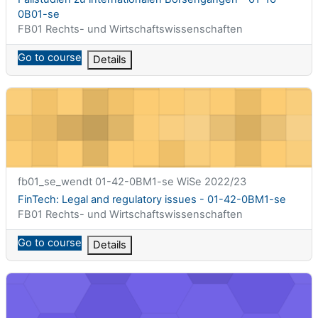
0B01-se
课程类别
FB01 Rechts- und Wirtschaftswissenschaften
Go to course
Details
FinTech: Legal and regulatory issues - 01-42-0BM1-se
课程简称
fb01_se_wendt 01-42-0BM1-se WiSe 2022/23
课程名称
FinTech: Legal and regulatory issues - 01-42-0BM1-se
课程类别
FB01 Rechts- und Wirtschaftswissenschaften
Go to course
Details
Fundamentals of Finance I