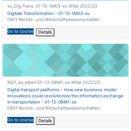
课程简称
vu_Dig.Trans. 01-15-1M03-vu WiSe 2022/23
课程名称
Digitale Transformation - 01-15-1M03-vu
课程类别
FB01 Rechts- und Wirtschaftswissenschaften
Go to course
Details
Digital transport platforms - How new business model innovati
课程简称
fb01_se_elbert 01-12-0BM1-se WiSe 2022/23
课程名称
Digital transport platforms - How new business model
innovations could revolutionize the information exchange
in transportation - 01-12-0BM1-se
课程类别
FB01 Rechts- und Wirtschaftswissenschaften
Go to course
Details