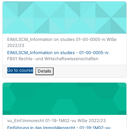
EIM/LSCM_Information on studies - 01-00-0005-iv
课程简称
EIM/LSCM_Information on studies 01-00-0005-iv WiSe
2022/23
课程名称
EIM/LSCM_Information on studies - 01-00-0005-iv
课程类别
FB01 Rechts- und Wirtschaftswissenschaften
Go to course
Details
Einführung in das Immobilienrecht - 01-19-1M02-vu
课程简称
vu_Einf.Immorecht 01-19-1M02-vu WiSe 2022/23
课程名称
Einführung in das Immobilienrecht - 01-19-1M02-vu