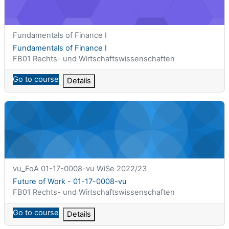
课程简称
Fundamentals of Finance I
课程名称
Fundamentals of Finance I
课程类别
FB01 Rechts- und Wirtschaftswissenschaften
Go to course
Details
Future of Work - 01-17-0008-vu
课程简称
vu_FoA 01-17-0008-vu WiSe 2022/23
课程名称
Future of Work - 01-17-0008-vu
课程类别
FB01 Rechts- und Wirtschaftswissenschaften
Go to course
Details