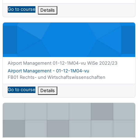
Go to course
Details
Airport Management - 01-12-1M04-vu
课程简称
Airport Management 01-12-1M04-vu WiSe 2022/23
课程名称
Airport Management - 01-12-1M04-vu
课程类别
FB01 Rechts- und Wirtschaftswissenschaften
Go to course
Details
Bilanzierung WiSe 22/23