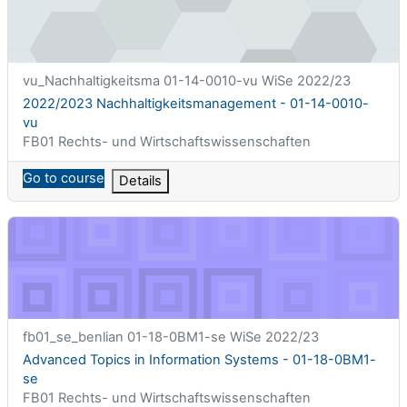
课程简称
vu_Nachhaltigkeitsma 01-14-0010-vu WiSe 2022/23
课程名称
2022/2023 Nachhaltigkeitsmanagement - 01-14-0010-
vu
课程类别
FB01 Rechts- und Wirtschaftswissenschaften
Go to course
Details
Advanced Topics in Information Systems - 01-18-0BM1-se
课程简称
fb01_se_benlian 01-18-0BM1-se WiSe 2022/23
课程名称
Advanced Topics in Information Systems - 01-18-0BM1-
se
课程类别
FB01 Rechts- und Wirtschaftswissenschaften