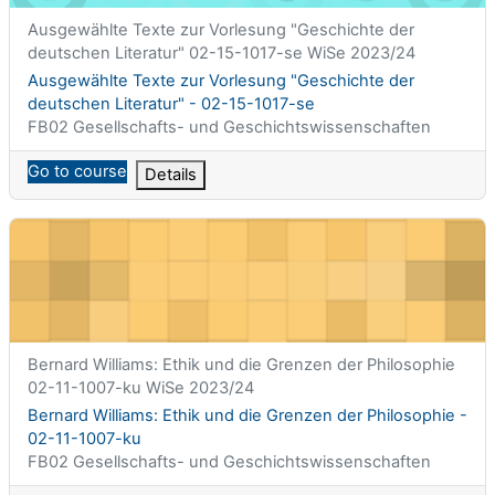
Titolo abbreviato del corso
Ausgewählte Texte zur Vorlesung "Geschichte der
deutschen Literatur" 02-15-1017-se WiSe 2023/24
Titolo del corso
Ausgewählte Texte zur Vorlesung "Geschichte der
deutschen Literatur" - 02-15-1017-se
Categoria di corsi
FB02 Gesellschafts- und Geschichtswissenschaften
Go to course
Details
Bernard Williams: Ethik und die Grenzen der Philosophie - 02-
Titolo abbreviato del corso
Bernard Williams: Ethik und die Grenzen der Philosophie
02-11-1007-ku WiSe 2023/24
Titolo del corso
Bernard Williams: Ethik und die Grenzen der Philosophie -
02-11-1007-ku
Categoria di corsi
FB02 Gesellschafts- und Geschichtswissenschaften