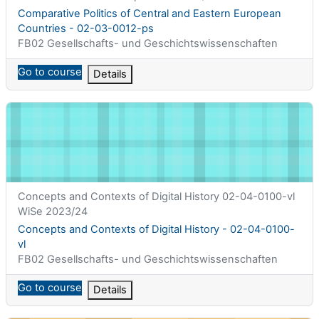
Titolo del corso
Comparative Politics of Central and Eastern European
Countries - 02-03-0012-ps
Categoria di corsi
FB02 Gesellschafts- und Geschichtswissenschaften
Go to course
Details
Concepts and Contexts of Digital History - 02-04-0100-vl
Titolo abbreviato del corso
Concepts and Contexts of Digital History 02-04-0100-vl
WiSe 2023/24
Titolo del corso
Concepts and Contexts of Digital History - 02-04-0100-
vl
Categoria di corsi
FB02 Gesellschafts- und Geschichtswissenschaften
Go to course
Details