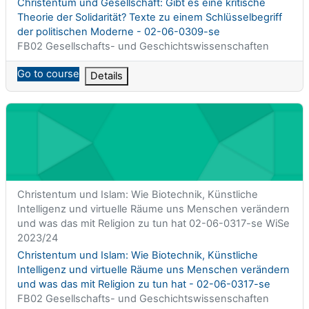
Titolo del corso
Christentum und Gesellschaft: Gibt es eine kritische
Theorie der Solidarität? Texte zu einem Schlüsselbegriff
der politischen Moderne - 02-06-0309-se
Categoria di corsi
FB02 Gesellschafts- und Geschichtswissenschaften
Go to course
Details
Christentum und Islam: Wie Biotechnik, Künstliche Intelligenz
Titolo abbreviato del corso
Christentum und Islam: Wie Biotechnik, Künstliche
Intelligenz und virtuelle Räume uns Menschen verändern
und was das mit Religion zu tun hat 02-06-0317-se WiSe
2023/24
Titolo del corso
Christentum und Islam: Wie Biotechnik, Künstliche
Intelligenz und virtuelle Räume uns Menschen verändern
und was das mit Religion zu tun hat - 02-06-0317-se
Categoria di corsi
FB02 Gesellschafts- und Geschichtswissenschaften