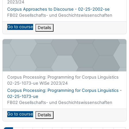
2023/24
Titolo del corso
Corpus Approaches to Discourse - 02-25-2002-se
Categoria di corsi
FB02 Gesellschafts- und Geschichtswissenschaften
Go to course
Details
Corpus Processing: Programming for Corpus Linguistics - 02-
Titolo abbreviato del corso
Corpus Processing: Programming for Corpus Linguistics
02-25-1073-ue WiSe 2023/24
Titolo del corso
Corpus Processing: Programming for Corpus Linguistics -
02-25-1073-ue
Categoria di corsi
FB02 Gesellschafts- und Geschichtswissenschaften
Go to course
Details