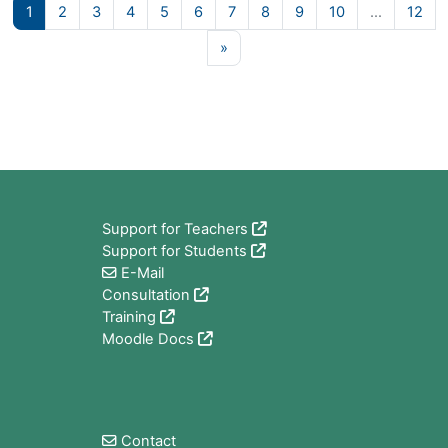
Pagina 1
Pagina 2
Pagina 3
Pagina 4
Pagina 5
Pagina 6
Pagina 7
Pagina 8
Pagina 9
Pagina 10
Pag
1
2
3
4
5
6
7
8
9
10
…
12
Pagina successiva
»
Blocchi
Support for Teachers
Support for Students
E-Mail
Consultation
Training
Moodle Docs
Blocchi
Contact