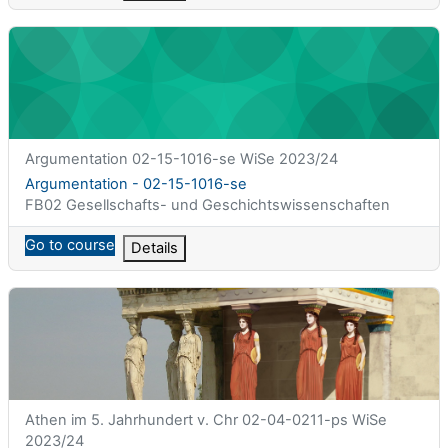
Argumentation - 02-15-1016-se
Titolo abbreviato del corso
Argumentation 02-15-1016-se WiSe 2023/24
Titolo del corso
Argumentation - 02-15-1016-se
Categoria di corsi
FB02 Gesellschafts- und Geschichtswissenschaften
Go to course
Details
Athen im 5. Jahrhundert v. Chr - 02-04-0211-ps
Titolo abbreviato del corso
Athen im 5. Jahrhundert v. Chr 02-04-0211-ps WiSe
2023/24