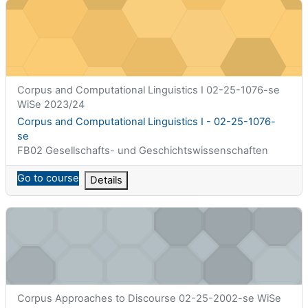
Corpus and Computational Linguistics I - 02-25-1076-se
Titolo abbreviato del corso
Corpus and Computational Linguistics I 02-25-1076-se
WiSe 2023/24
Titolo del corso
Corpus and Computational Linguistics I - 02-25-1076-
se
Categoria di corsi
FB02 Gesellschafts- und Geschichtswissenschaften
Go to course
Details
Corpus Approaches to Discourse - 02-25-2002-se
Titolo abbreviato del corso
Corpus Approaches to Discourse 02-25-2002-se WiSe