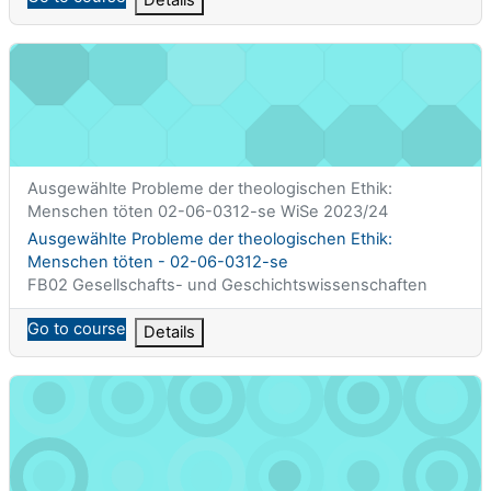
Ausgewählte Probleme der theologischen Ethik: Menschen töt
Titolo abbreviato del corso
Ausgewählte Probleme der theologischen Ethik:
Menschen töten 02-06-0312-se WiSe 2023/24
Titolo del corso
Ausgewählte Probleme der theologischen Ethik:
Menschen töten - 02-06-0312-se
Categoria di corsi
FB02 Gesellschafts- und Geschichtswissenschaften
Go to course
Details
Ausgewählte Texte zur Vorlesung "Geschichte der deutschen Li