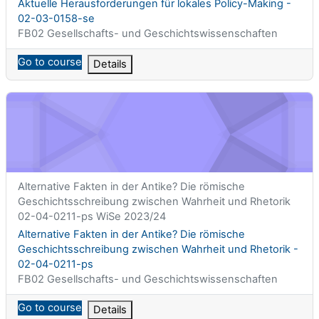
Titolo del corso
Aktuelle Herausforderungen für lokales Policy-Making -
02-03-0158-se
Categoria di corsi
FB02 Gesellschafts- und Geschichtswissenschaften
Go to course
Details
Alternative Fakten in der Antike? Die römische Geschichtssch
Titolo abbreviato del corso
Alternative Fakten in der Antike? Die römische
Geschichtsschreibung zwischen Wahrheit und Rhetorik
02-04-0211-ps WiSe 2023/24
Titolo del corso
Alternative Fakten in der Antike? Die römische
Geschichtsschreibung zwischen Wahrheit und Rhetorik -
02-04-0211-ps
Categoria di corsi
FB02 Gesellschafts- und Geschichtswissenschaften
Go to course
Details