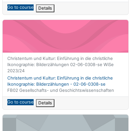
Go to course
Details
Christentum und Kultur: Einführung in die christliche Ikonogra
Titolo abbreviato del corso
Christentum und Kultur: Einführung in die christliche
Ikonographie: Bilderzählungen 02-06-0308-se WiSe
2023/24
Titolo del corso
Christentum und Kultur: Einführung in die christliche
Ikonographie: Bilderzählungen - 02-06-0308-se
Categoria di corsi
FB02 Gesellschafts- und Geschichtswissenschaften
Go to course
Details
Christentum und Ökumene: Sexualität und Kirche.Jugendpasto