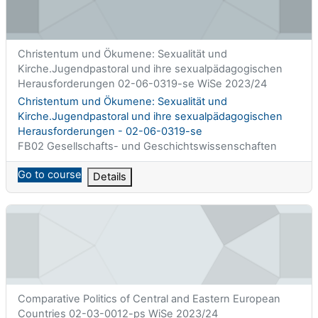
Titolo abbreviato del corso
Christentum und Ökumene: Sexualität und
Kirche.Jugendpastoral und ihre sexualpädagogischen
Herausforderungen 02-06-0319-se WiSe 2023/24
Titolo del corso
Christentum und Ökumene: Sexualität und
Kirche.Jugendpastoral und ihre sexualpädagogischen
Herausforderungen - 02-06-0319-se
Categoria di corsi
FB02 Gesellschafts- und Geschichtswissenschaften
Go to course
Details
Comparative Politics of Central and Eastern European Countri
Titolo abbreviato del corso
Comparative Politics of Central and Eastern European
Countries 02-03-0012-ps WiSe 2023/24