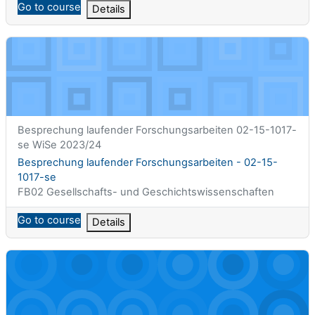
Go to course
Details
Besprechung laufender Forschungsarbeiten - 02-15-1017-se
Titolo abbreviato del corso
Besprechung laufender Forschungsarbeiten 02-15-1017-
se WiSe 2023/24
Titolo del corso
Besprechung laufender Forschungsarbeiten - 02-15-
1017-se
Categoria di corsi
FB02 Gesellschafts- und Geschichtswissenschaften
Go to course
Details
Christentum und die Weltreligionen: Religiöse Landschaft Afgh