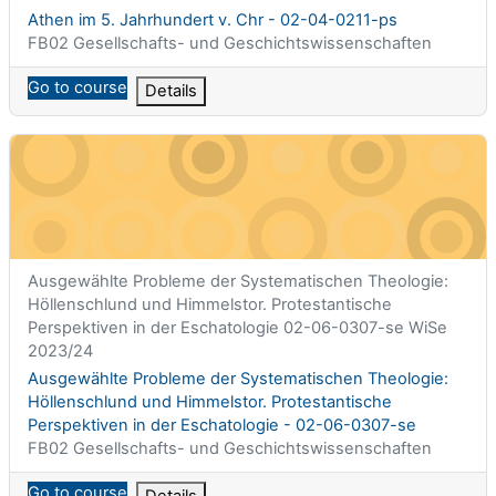
Titolo del corso
Athen im 5. Jahrhundert v. Chr - 02-04-0211-ps
Categoria di corsi
FB02 Gesellschafts- und Geschichtswissenschaften
Go to course
Details
Ausgewählte Probleme der Systematischen Theologie: Höllensc
Titolo abbreviato del corso
Ausgewählte Probleme der Systematischen Theologie:
Höllenschlund und Himmelstor. Protestantische
Perspektiven in der Eschatologie 02-06-0307-se WiSe
2023/24
Titolo del corso
Ausgewählte Probleme der Systematischen Theologie:
Höllenschlund und Himmelstor. Protestantische
Perspektiven in der Eschatologie - 02-06-0307-se
Categoria di corsi
FB02 Gesellschafts- und Geschichtswissenschaften
Go to course
Details