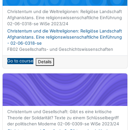
Titolo abbreviato del corso
Christentum und die Weltreligionen: Religiöse Landschaft
Afghanistans. Eine religionswissenschaftliche Einführung
02-06-0318-se WiSe 2023/24
Titolo del corso
Christentum und die Weltreligionen: Religiöse Landschaft
Afghanistans. Eine religionswissenschaftliche Einführung
- 02-06-0318-se
Categoria di corsi
FB02 Gesellschafts- und Geschichtswissenschaften
Go to course
Details
Christentum und Gesellschaft: Gibt es eine kritische Theorie d
Titolo abbreviato del corso
Christentum und Gesellschaft: Gibt es eine kritische
Theorie der Solidarität? Texte zu einem Schlüsselbegriff
der politischen Moderne 02-06-0309-se WiSe 2023/24