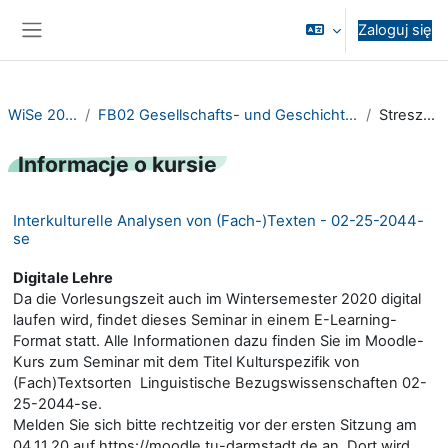
Przejdź do głównej zawartości
Zaloguj się
Panel boczny
WiSe 2020/21
FB02 Gesellschafts- und Geschichtswissenschaften
Streszczenie
Informacje o kursie
Interkulturelle Analysen von (Fach-)Texten - 02-25-2044-
se
Digitale Lehre
Da die Vorlesungszeit auch im Wintersemester 2020 digital
laufen wird, findet dieses Seminar in einem E-Learning-
Format statt. Alle Informationen dazu finden Sie im Moodle-
Kurs zum Seminar mit dem Titel Kulturspezifik von
(Fach)Textsorten  Linguistische Bezugswissenschaften 02-
25-2044-se.
Melden Sie sich bitte rechtzeitig vor der ersten Sitzung am
04.11.20 auf https://moodle.tu-darmstadt.de an. Dort wird