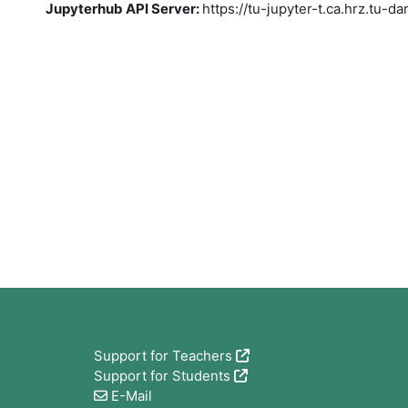
Jupyterhub API Server
:
https://tu-jupyter-t.ca.hrz.tu-d
版块
Support for Teachers
Support for Students
E-Mail