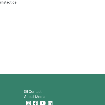
armstadt.de
版块
Contact
Social Media