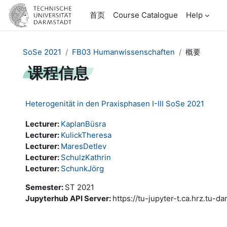
跳到主要内容
首页
Course Catalogue
Help
SoSe 2021
FB03 Humanwissenschaften
概要
课程信息
Heterogenität in den Praxisphasen I-III SoSe 2021
Lecturer:
KaplanBüsra
Lecturer:
KulickTheresa
Lecturer:
MaresDetlev
Lecturer:
SchulzKathrin
Lecturer:
SchunkJörg
Semester
:
ST 2021
Jupyterhub API Server
:
https://tu-jupyter-t.ca.hrz.tu-d