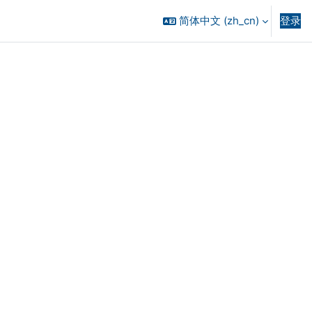
简体中文 ‎(zh_cn)‎
登录