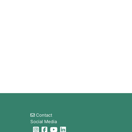
版块
Contact
Social Media