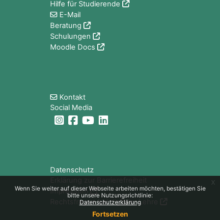
Hilfe für Studierende
E-Mail
Beratung
Schulungen
Moodle Docs
Blöcke
Kontakt
Social Media
Blöcke
Datenschutz
Erklärung zur Barrierefreiheit
x
Wenn Sie weiter auf dieser Webseite arbeiten möchten, bestätigen Sie
Impressum
bitte unsere Nutzungsrichtlinie:
Rechtsfragen bei digitaler Lehre
Datenschutzerklärung
Fortsetzen