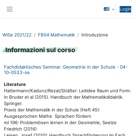
Vai al contenuto principale
Login
Pannello laterale
WiSe 2021/22
FB04 Mathematik
Introduzione
Informazioni sul corso
Fachdidaktisches Seminar: Geometrie in der Schule - 04-
10-0533-se
Literature
Hattermann/Kadunz/Rezat/Sträßer: Leitidee Raum und Form.
In Bruder et al (2015). Handbuch der Mathematikdidaktik.
Springer.
Praxis der Mathematik in der Schule (Heft 45):
Ausgesprochen Mathe  Sprachen fördern
ml 196: Problemlösen lernen in der Geometrie, Seelze
Friedrich (2016)
Leisen, Josef (2010): Handbuch Sprachförderung im Fach.