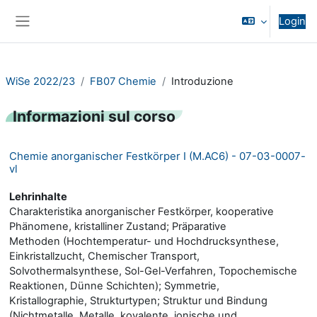
Vai al contenuto principale
Login
Pannello laterale
WiSe 2022/23
FB07 Chemie
Introduzione
Informazioni sul corso
Chemie anorganischer Festkörper I (M.AC6) - 07-03-0007-
vl
Lehrinhalte
Charakteristika anorganischer Festkörper, kooperative
Phänomene, kristalliner Zustand; Präparative
Methoden (Hochtemperatur- und Hochdrucksynthese,
Einkristallzucht, Chemischer Transport,
Solvothermalsynthese, Sol-Gel-Verfahren, Topochemische
Reaktionen, Dünne Schichten); Symmetrie,
Kristallographie, Strukturtypen; Struktur und Bindung
(Nichtmetalle, Metalle, kovalente, ionische und