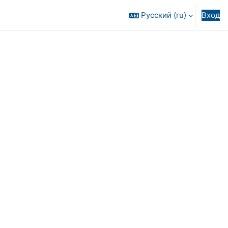
Русский ‎(ru)‎
Вход