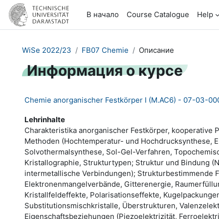
Перейти к основному содержанию
В начало
Course Catalogue
Help
WiSe 2022/23
FB07 Chemie
Описание
Информация о курсе
Chemie anorganischer Festkörper I (M.AC6) - 07-03-00
Lehrinhalte
Charakteristika anorganischer Festkörper, kooperative P
Methoden (Hochtemperatur- und Hochdrucksynthese, Ein
Solvothermalsynthese, Sol-Gel-Verfahren, Topochemisc
Kristallographie, Strukturtypen; Struktur und Bindung (N
intermetallische Verbindungen); Strukturbestimmende F
Elektronenmangelverbände, Gitterenergie, Raumerfüllung
Kristallfeldeffekte, Polarisationseffekte, Kugelpackun
Substitutionsmischkristalle, Überstrukturen, Valenzelek
Eigenschaftsbeziehungen (Piezoelektrizität, Ferroelektri