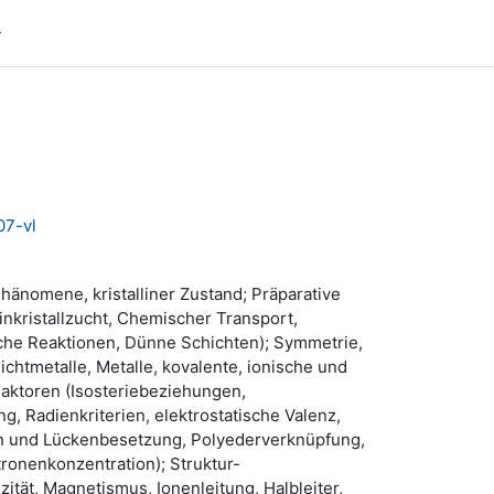
07-vl
hänomene, kristalliner Zustand; Präparative
kristallzucht, Chemischer Transport,
he Reaktionen, Dünne Schichten); Symmetrie,
ichtmetalle, Metalle, kovalente, ionische und
aktoren (Isosteriebeziehungen,
, Radienkriterien, elektrostatische Valenz,
gen und Lückenbesetzung, Polyederverknüpfung,
tronenkonzentration); Struktur-
zität, Magnetismus, Ionenleitung, Halbleiter,