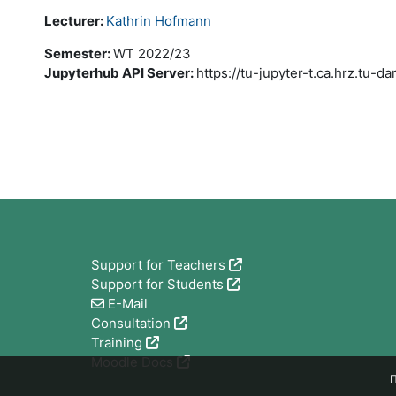
Lecturer:
Kathrin Hofmann
Semester
:
WT 2022/23
Jupyterhub API Server
:
https://tu-jupyter-t.ca.hrz.tu-d
Блоки
Support for Teachers
Support for Students
E-Mail
Consultation
Training
Moodle Docs
П